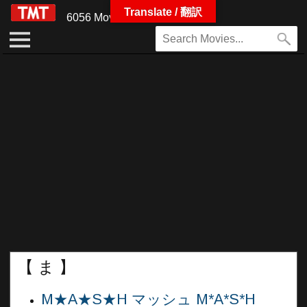
Translate / 翻訳
6056 Movies
【 ま 】
M★A★S★H マッシュ M*A*S*H