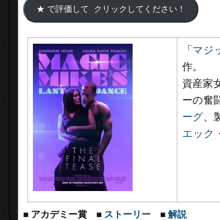
「
マジ
作。
資産家
ーの奮
ーグ
、
エック
■
アカデミー賞
■
ストーリー
■
解説