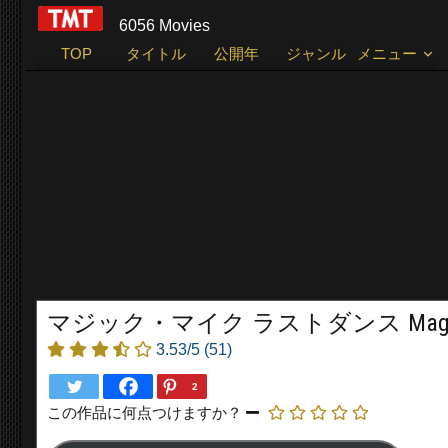
6056 Movies
TOP
タイトル
公開年
ジャンル
メニュー
マジック・マイク ラストダンス Magic Mike’
3.53/5
(51)
2
この作品に何点つけますか？