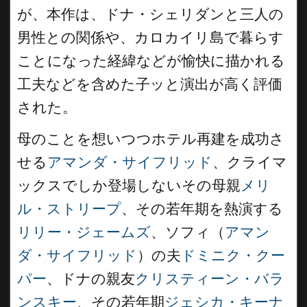
が、本作は、ドナ・シェリダンと三人の
男性との関係や、カロカイリ島で暮らす
ことになった経緯などが愉快に描かれる
工夫などを含めた子ッと演出が高く評価
された。
母のことを想いつつホテル再建を成功さ
せる
アマンダ・サイフリッド
、クライマ
ックスでしか登場しないその母親
メリ
ル・ストリープ
、その若年期を熱演する
リリー・ジェームズ
、ソフィ（
アマン
ダ・サイフリッド
）の夫
ドミニク・クー
パー
、ドナの親友
クリスティーン・バラ
ンスキー
、その若年期
ジェシカ・キーナ