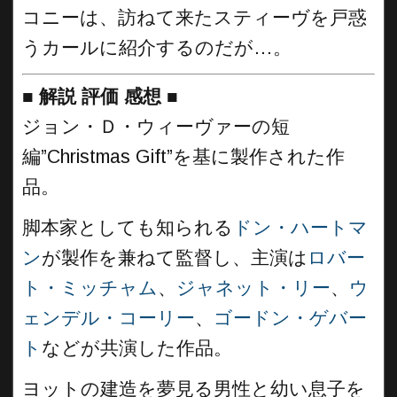
コニーは、訪ねて来たスティーヴを戸惑
うカールに紹介するのだが…。
■
解説 評価 感想
■
ジョン・Ｄ・ウィーヴァーの短
編”Christmas Gift”を基に製作された作
品。
脚本家としても知られる
ドン・ハートマ
ン
が製作を兼ねて監督し、主演は
ロバー
ト・ミッチャム
、
ジャネット・リー
、
ウ
ェンデル・コーリー
、
ゴードン・ゲバー
ト
などが共演した作品。
ヨットの建造を夢見る男性と幼い息子を