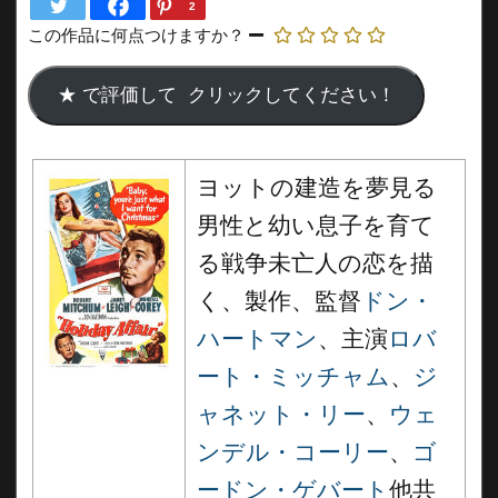
2
この作品に何点つけますか？
ヨットの建造を夢見る
男性と幼い息子を育て
る戦争未亡人の恋を描
く、製作、監督
ドン・
ハートマン
、主演
ロバ
ート・ミッチャム
、
ジ
ャネット・リー
、
ウェ
ンデル・コーリー
、
ゴ
ードン・ゲバート
他共