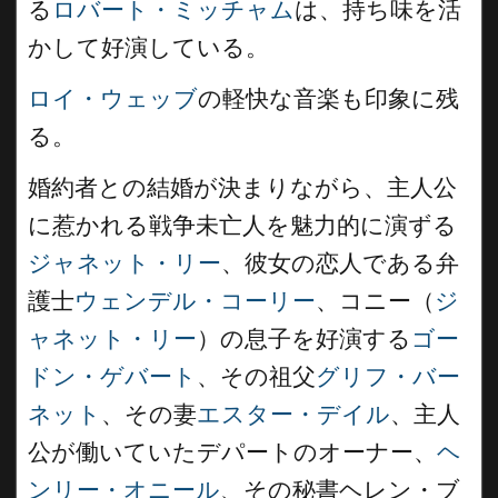
る
ロバート・ミッチャム
は、持ち味を活
かして好演している。
ロイ・ウェッブ
の軽快な音楽も印象に残
る。
婚約者との結婚が決まりながら、主人公
に惹かれる戦争未亡人を魅力的に演ずる
ジャネット・リー
、彼女の恋人である弁
護士
ウェンデル・コーリー
、コニー（
ジ
ャネット・リー
）の息子を好演する
ゴー
ドン・ゲバート
、その祖父
グリフ・バー
ネット
、その妻
エスター・デイル
、主人
公が働いていたデパートのオーナー、
ヘ
ンリー・オニール
、その秘書ヘレン・ブ