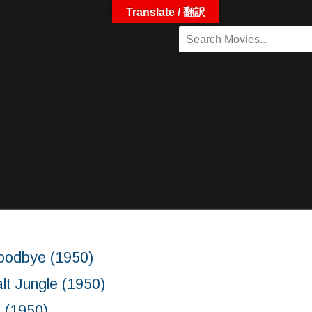
Translate / 翻訳
dbye (1950)
ungle (1950)
(1950)