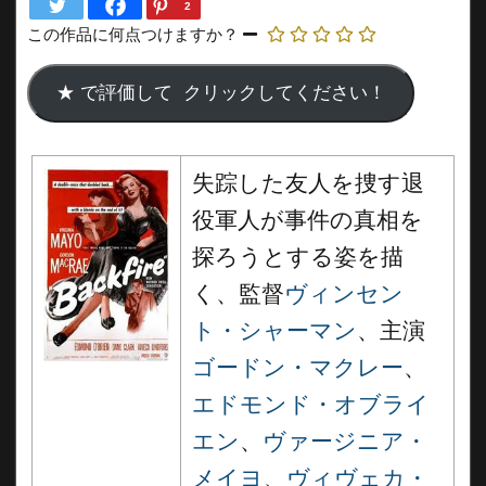
2
この作品に何点つけますか？
失踪した友人を捜す退
役軍人が事件の真相を
探ろうとする姿を描
く、監督
ヴィンセン
ト・シャーマン
、主演
ゴードン・マクレー
、
エドモンド・オブライ
エン
、
ヴァージニア・
メイヨ
、
ヴィヴェカ・