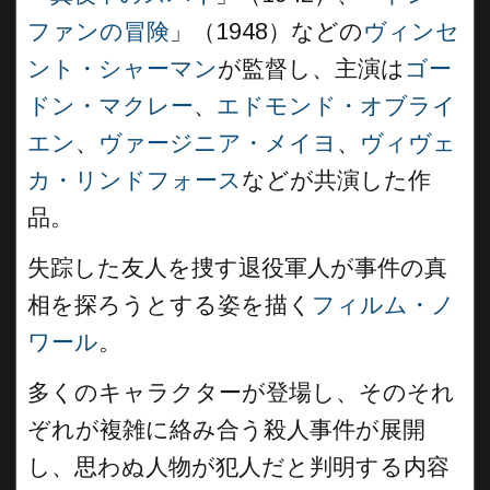
ファンの冒険
」（1948）などの
ヴィンセ
ント・シャーマン
が監督し、主演は
ゴー
ドン・マクレー
、
エドモンド・オブライ
エン
、
ヴァージニア・メイヨ
、
ヴィヴェ
カ・リンドフォース
などが共演した作
品。
失踪した友人を捜す退役軍人が事件の真
相を探ろうとする姿を描く
フィルム・ノ
ワール
。
多くのキャラクターが登場し、そのそれ
ぞれが複雑に絡み合う殺人事件が展開
し、思わぬ人物が犯人だと判明する内容