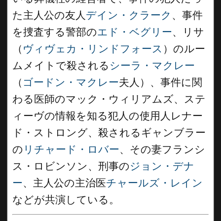
た主人公の友人
デイン・クラーク
、事件
を捜査する警部の
エド・ベグリー
、リサ
（
ヴィヴェカ・リンドフォース
）のルー
ムメイトで殺される
シーラ・マクレー
（
ゴードン・マクレー
夫人）、事件に関
わる医師のマック・ウィリアムズ、ステ
ィーヴの情報を知る犯人の使用人レナー
ド・ストロング、殺されるギャンブラー
の
リチャード・ロバー
、その妻フランシ
ス・ロビンソン、刑事の
ジョン・デナ
ー
、主人公の主治医
チャールズ・レイン
などが共演している。