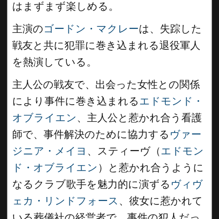
はまずまず楽しめる。
主演の
ゴードン・マクレー
は、失踪した
戦友と共に犯罪に巻き込まれる退役軍人
を熱演している。
主人公の戦友で、出会った女性との関係
により事件に巻き込まれる
エドモンド・
オブライエン
、主人公と惹かれ合う看護
師で、事件解決のために協力する
ヴァー
ジニア・メイヨ
、スティーヴ（
エドモン
ド・オブライエン
）と惹かれ合うように
なるクラブ歌手を魅力的に演ずる
ヴィヴ
ェカ・リンドフォース
、彼女に惹かれて
いる葬儀社の経営者で、事件の犯人だっ