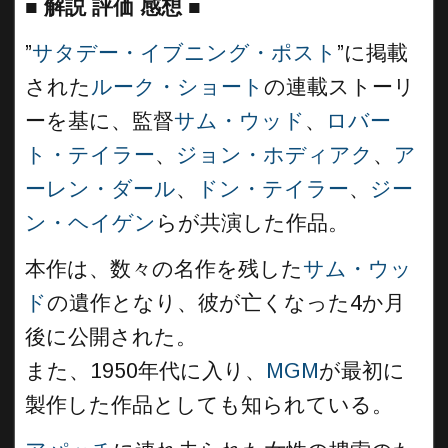
■
解説 評価 感想
■
”
サタデー・イブニング・ポスト
”に掲載
された
ルーク・ショート
の連載ストーリ
ーを基に、監督
サム・ウッド
、
ロバー
ト・テイラー
、
ジョン・ホディアク
、
ア
ーレン・ダール
、
ドン・テイラー
、
ジー
ン・ヘイゲン
らが共演した作品。
本作は、数々の名作を残した
サム・ウッ
ド
の遺作となり、彼が亡くなった4か月
後に公開された。
また、1950年代に入り、
MGM
が最初に
製作した作品としても知られている。