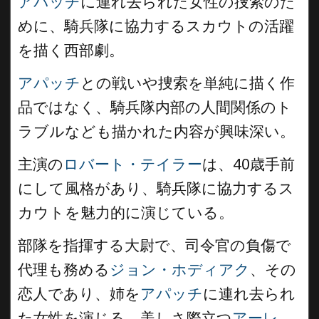
アパッチ
に連れ去られた女性の捜索のた
めに、騎兵隊に協力するスカウトの活躍
を描く西部劇。
アパッチ
との戦いや捜索を単純に描く作
品ではなく、騎兵隊内部の人間関係のト
ラブルなども描かれた内容が興味深い。
主演の
ロバート・テイラー
は、40歳手前
にして風格があり、騎兵隊に協力するス
カウトを魅力的に演じている。
部隊を指揮する大尉で、司令官の負傷で
代理も務める
ジョン・ホディアク
、その
恋人であり、姉を
アパッチ
に連れ去られ
た女性を演じる、美しさ際立つ
アーレ