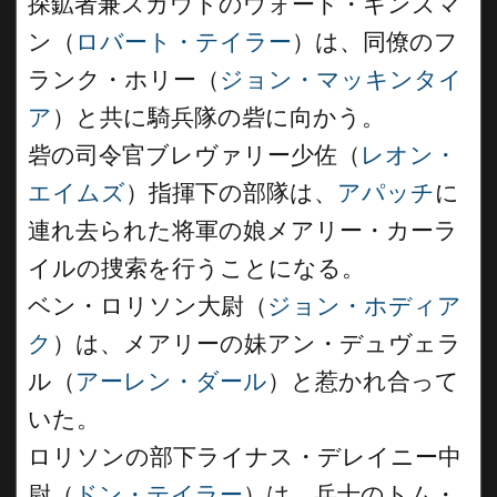
探鉱者兼スカウトのウォード・キンズマ
ン（
ロバート・テイラー
）は、同僚のフ
ランク・ホリー（
ジョン・マッキンタイ
ア
）と共に騎兵隊の砦に向かう。
砦の司令官ブレヴァリー少佐（
レオン・
エイムズ
）指揮下の部隊は、
アパッチ
に
連れ去られた将軍の娘メアリー・カーラ
イルの捜索を行うことになる。
ベン・ロリソン大尉（
ジョン・ホディア
ク
）は、メアリーの妹アン・デュヴェラ
ル（
アーレン・ダール
）と惹かれ合って
いた。
ロリソンの部下ライナス・デレイニー中
尉（
ドン・テイラー
）は、兵士のトム・