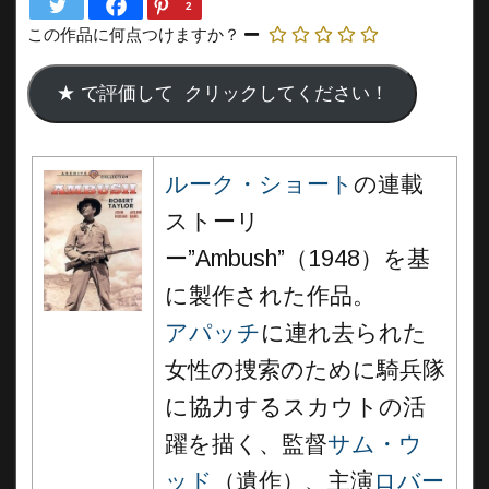
2
この作品に何点つけますか？
ルーク・ショート
の連載
ストーリ
ー”Ambush”（1948）を基
に製作された作品。
アパッチ
に連れ去られた
女性の捜索のために騎兵隊
に協力するスカウトの活
躍を描く、監督
サム・ウ
ッド
（遺作）、主演
ロバー