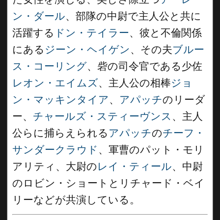
ン・ダール
、部隊の中尉で主人公と共に
活躍する
ドン・テイラー
、彼と不倫関係
にある
ジーン・ヘイゲン
、その夫
ブルー
ス・コーリング
、砦の司令官である少佐
レオン・エイムズ
、主人公の相棒
ジョ
ン・マッキンタイア
、
アパッチ
のリーダ
ー、
チャールズ・スティーヴンス
、主人
公らに捕らえられる
アパッチ
の
チーフ・
サンダークラウド
、軍曹のパット・モリ
アリティ、大尉の
レイ・ティール
、中尉
のロビン・ショートとリチャード・ベイ
リーなどが共演している。