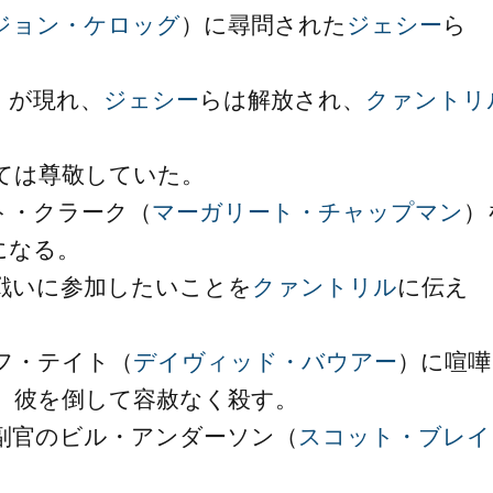
ジョン・ケロッグ
）に尋問された
ジェシー
ら
）が現れ、
ジェシー
らは解放され、
クァントリ
ては尊敬していた。
ト・クラーク（
マーガリート・チャップマン
）
になる。
戦いに参加したいことを
クァントリル
に伝え
フ・テイト（
デイヴィッド・バウアー
）に喧嘩
、彼を倒して容赦なく殺す。
副官のビル・アンダーソン（
スコット・ブレイ