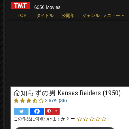
6056 Movies
TOP
タイトル
公開年
ジャンル
メニュー
命知らずの男 Kansas Raiders (1950)
3.67/5
(36)
2
この作品に何点つけますか？