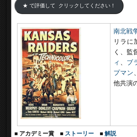
南北戦
リラに
く、監
ィ
、
ブ
プマン
他共演
■
アカデミー賞
■
ストーリー
■
解説