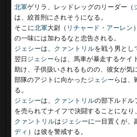
北軍
ゲリラ、レッドレッグのリーダー（
は、絞首刑にされそうになる。
そこに
北軍
大尉（
リチャード・アーレン
の一味には加わるなと忠告される。
ジェシー
は、
クァントリル
を戦う男とし
翌日
ジェシー
らは、馬車が暴走するケイ
助け、子供扱いされるものの、彼女が気
部隊のアジトに向かった
ジェシー
らは、
る。
ジェシー
は、
クァントリル
の部下ルドル
を売られてナイフで決闘することになり
クァントリル
は
ジェシー
に一目置くが、
ディ
）は彼を警戒する。