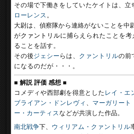
その場で下働きをしていたケイトは、立
ローレンス
。
大尉は、偵察隊から連絡がないことを中
が
クァントリル
に捕らえられたことを考
ることを話す。
その後
ジェシー
らは、
クァントリル
の前
になるのだが・・・。
■
解説 評価 感想
■
コメディや西部劇を得意とした
レイ・エ
ブライアン・ドンレヴィ
、
マーガリート
ー・カーティス
などが共演した作品。
南北戦争
下、
ウィリアム・クァントリル