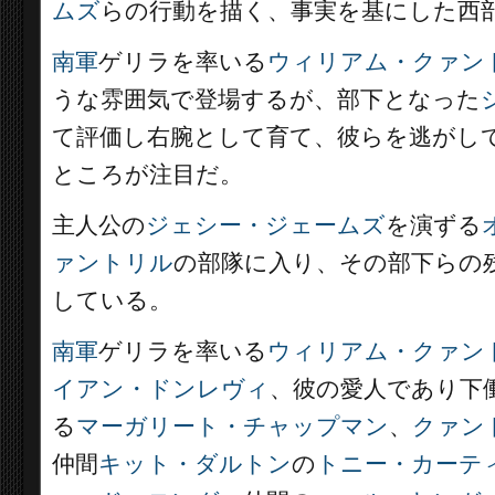
ムズ
らの行動を描く、事実を基にした西
南軍
ゲリラを率いる
ウィリアム・クァン
うな雰囲気で登場するが、部下となった
て評価し右腕として育て、彼らを逃がし
ところが注目だ。
主人公の
ジェシー・ジェームズ
を演ずる
ァントリル
の部隊に入り、その部下らの
している。
南軍
ゲリラを率いる
ウィリアム・クァン
イアン・ドンレヴィ
、彼の愛人であり下
る
マーガリート・チャップマン
、
クァン
仲間
キット・ダルトン
の
トニー・カーテ