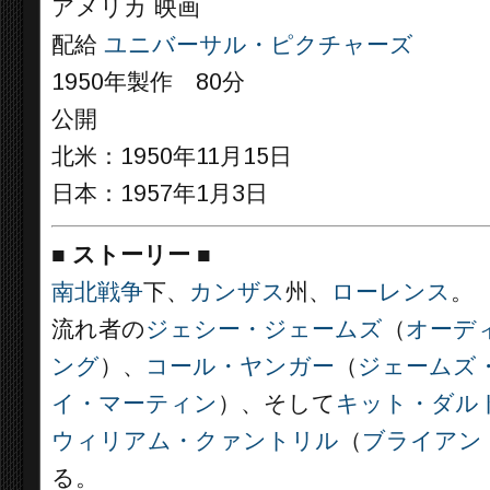
アメリカ 映画
配給
ユニバーサル・ピクチャーズ
1950年製作 80分
公開
北米：1950年11月15日
日本：1957年1月3日
■
ストーリー
■
南北戦争
下、
カンザス
州、
ローレンス
。
流れ者の
ジェシー・ジェームズ
（
オーデ
ング
）、
コール・ヤンガー
（
ジェームズ
イ・マーティン
）、そして
キット・ダル
ウィリアム・クァントリル
（
ブライアン
る。