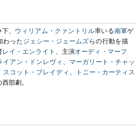
争
下、
ウィリアム・クァントリル
率いる
南軍
ゲ
加わった
ジェシー・ジェームズ
らの行動を描
督
レイ・エンライト
、主演
オーディ・マーフ
ライアン・ドンレヴィ
、
マーガリート・チャッ
、
スコット・ブレイディ
、
トニー・カーティス
の西部劇。