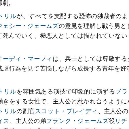
部劇。
トリル
が、すべてを支配する恐怖の独裁者のよ
ジェシー・ジェームズ
の意見を理解し戦う男と
て死んでいく、極悪人としては描かれていない
オーディ・マーフィ
は、兵士としては尊敬する
残虐行為を見て苦悩しながら成長する青年を好
トリル
を雰囲気ある演技で印象的に演ずる
ブラ
働きをする女性で、主人公と惹かれ合うように
トリル
の副官
スコット・ブレイディ
、主人公の
ィス
、主人公の弟
フランク・ジェームズ
役
リチ