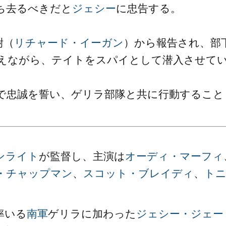
ち去るべきだと
ジェシー
に忠告する。
尉（
リチャード・イーガン
）から報告され、部
えながら、テイトをスパイとして潜入させて
で忠誠を誓い、ゲリラ部隊と共に行動すること
ンライト
が監督し、主演は
オーディ・マーフィ
・チャップマン
、
スコット・ブレイディ
、
ト
率いる
南軍
ゲリラに加わった
ジェシー・ジェー