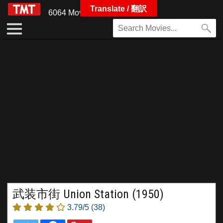
Translate / 翻訳
6064 Movies
武装市街 Union Station (1950)
3.79/5
(38)