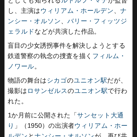
としても知られる
ルドルフ・マテ
が監督
し、主演は
ウィリアム・ホールデン
、
ナ
ンシー・オルソン
、
バリー・フィッツジ
ェラルド
などが共演した作品。
盲目の少女誘拐事件を解決しようとする
鉄道警察の執念の捜査を描く
フィルム・
ノワール
。
物語の舞台は
シカゴ
の
ユニオン駅
だが、
撮影は
ロサンゼルス
の
ユニオン駅
で行わ
れた。
1か月前に公開された「
サンセット大通
り
」（1950）の出演者
ウィリアム・ホー
ルデン
と
ナンシー・オルソン
が、再び共