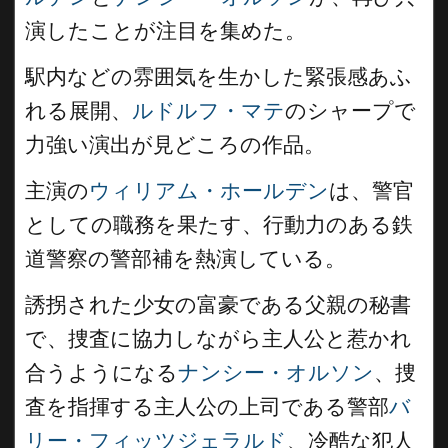
演したことが注目を集めた。
駅内などの雰囲気を生かした緊張感あふ
れる展開、
ルドルフ・マテ
のシャープで
力強い演出が見どころの作品。
主演の
ウィリアム・ホールデン
は、警官
としての職務を果たす、行動力のある鉄
道警察の警部補を熱演している。
誘拐された少女の富豪である父親の秘書
で、捜査に協力しながら主人公と惹かれ
合うようになる
ナンシー・オルソン
、捜
査を指揮する主人公の上司である警部
バ
リー・フィッツジェラルド
、冷酷な犯人