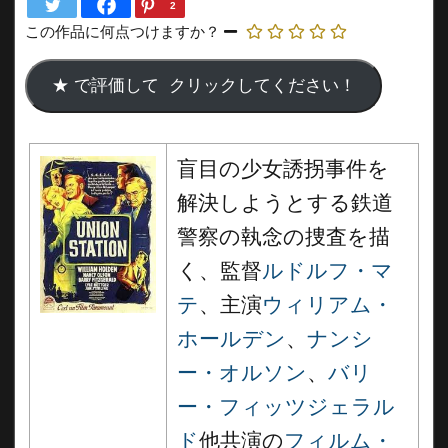
2
この作品に何点つけますか？
盲目の少女誘拐事件を
解決しようとする鉄道
警察の執念の捜査を描
く、監督
ルドルフ・マ
テ
、主演
ウィリアム・
ホールデン
、
ナンシ
ー・オルソン
、
バリ
ー・フィッツジェラル
ド
他共演の
フィルム・