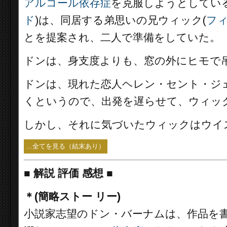
アルコール依存症
を克服しようとしてい
ド
)は、同居する弟思いの兄ウィック(
フ
とを提案され、二人で準備をしていた。
ドンは、身支度よりも、窓の外にヒモで
ドンは、現れた恋人ヘレン・セント・ジェ
くというので、出発を遅らせて、ウィッ
しかし、それに気づいたウィックはウイ
...全てを見る（結末あり）
■
解説 評価 感想 ■
＊(簡略ストー リー)
小説家志望のドン・バーナムは、作品を