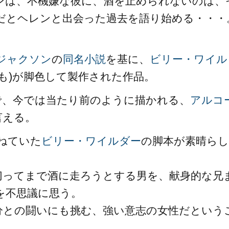
ンは、不機嫌な彼に、酒を止められないのは、
だとヘレンと出会った過去を語り始める・・・
ジャクソン
の
同名小説
を基に、
ビリー・ワイル
作も)が脚色して製作された作品。
で、今では当たり前のように描かれる、
アルコ
言える。
ねていた
ビリー・ワイルダー
の脚本が素晴らし
切ってまで酒に走ろうとする男を、献身的な兄
を不思議に思う。
分との闘いにも挑む、強い意志の女性だという