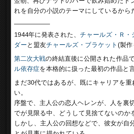
翌朝、再びナットのバーで飲み始めたド
れを自分の小説のテーマにしているから
__________
1944年に発表された、
チャールズ・Ｒ・
ダー
と盟友
チャールズ・ブラケット
(製
第二次大戦
の終結直後に公開された作品
ル依存症
を本格的に扱った最初の作品と
まだ30代ではあるが、既にキャリアを重
い。
序盤で、主人公の恋人ヘレンが、人を裏
でが見限る中、どうして見捨てないのか
しかし、主人公の回想などで、彼女が自
とが見事に描かれている。