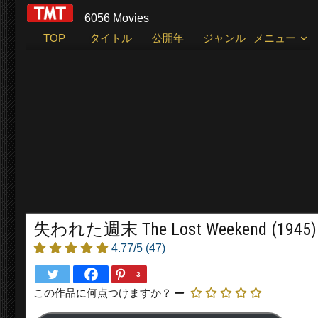
6056 Movies
TOP
タイトル
公開年
ジャンル
メニュー
失われた週末 The Lost Weekend (1945)
4.77/5
(47)
3
この作品に何点つけますか？