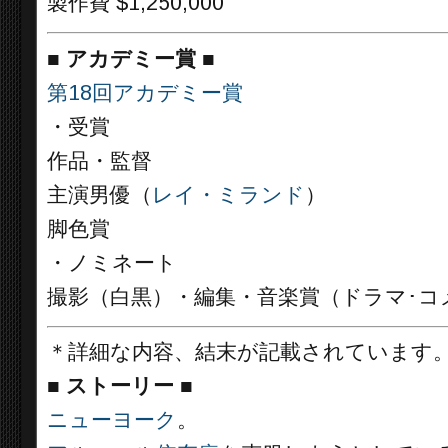
製作費 $1,250,000
■
アカデミー賞 ■
第18回アカデミー賞
・受賞
作品・監督
主演男優（
レイ・ミランド
）
脚色賞
・ノミネート
撮影（白黒）・編集・音楽賞（ドラマ･コ
＊詳細な内容、結末が記載されています
■
ストーリー ■
ニューヨーク
。