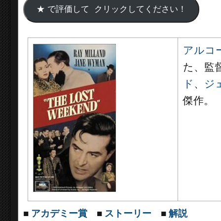
アルコ
た、監
ド
、
ジ
傑作。
■
アカデミー賞
■
ストーリー
■
解説