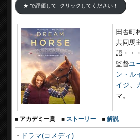
田舎町
共同馬
語・・
監督
ユ
ン・ル
イジ
、
マ。
■
アカデミー賞
■
ストーリー
■
解説
・
ドラマ(コメディ)