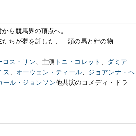
村から競馬界の頂点へ。
主たちが夢を託した、一頭の馬と絆の物
・
ーロス・リン
、主演
トニ・コレット
、
ダミア
イス
、
オーウェン・ティール
、
ジョアンナ・ペ
カール・ジョンソン
他共演のコメディ・ドラ