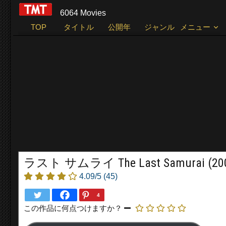
6064 Movies
TOP
タイトル
公開年
ジャンル
メニュー
ラスト サムライ The Last Samurai (20
4.09/5
(45)
4
この作品に何点つけますか？