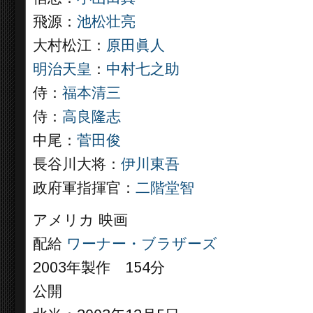
飛源：
池松壮亮
大村松江：
原田眞人
明治天皇
：
中村七之助
侍：
福本清三
侍：
高良隆志
中尾：
菅田俊
長谷川大将：
伊川東吾
政府軍指揮官：
二階堂智
アメリカ 映画
配給
ワーナー・ブラザーズ
2003年製作 154分
公開