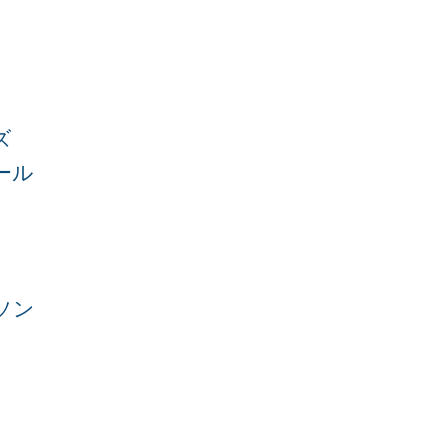
ズ
ール
ソン