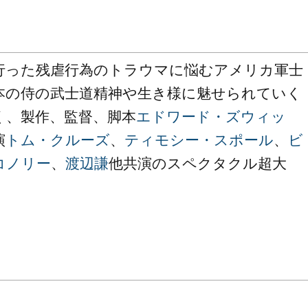
行った残虐行為のトラウマに悩むアメリカ軍士
本の侍の武士道精神や生き様に魅せられていく
く、製作、監督、脚本
エドワード・ズウィッ
演
トム・クルーズ
、
ティモシー・スポール
、
ビ
コノリー
、
渡辺謙
他共演のスペクタクル超大