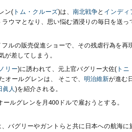
レン(
トム・クルーズ
)は、
南北戦争
と
インディ
トラウマとなり、思い悩む酒浸りの毎日を送っ
イフルの販売促進ショーで、その残虐行為を再
嫌気が差してしまう。
ノリー
)に誘われて、元上官バグリー大佐(
トニ
たオールグレンは、 そこで、
明治維新
が進む
田眞人
)を紹介される。
”オールグレンを月400ドルで雇おうとする。
は、バグリーやガントらと共に日本への航海に