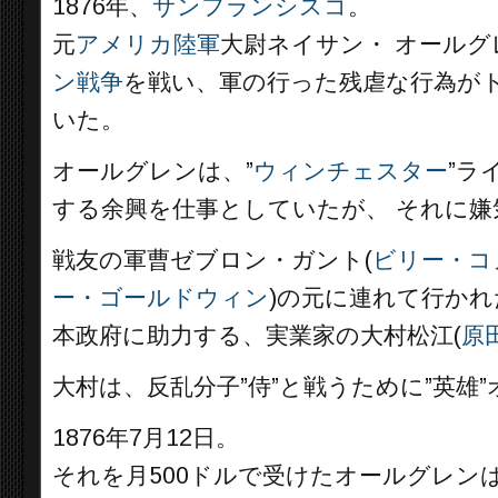
1876年、
サンフランシスコ
。
元
アメリカ陸軍
大尉ネイサン・ オールグ
ン戦争
を戦い、軍の行った残虐な行為が
いた。
オールグレンは、”
ウィンチェスター
”ラ
する余興を仕事としていたが、 それに
戦友の軍曹ゼブロン・ガント(
ビリー・コ
ー・ゴールドウィン
)の元に連れて行かれ
本政府に助力する、実業家の大村松江(
原
大村は、反乱分子”侍”と戦うために”英雄
1876年7月12日。
それを月500ドルで受けたオールグレン