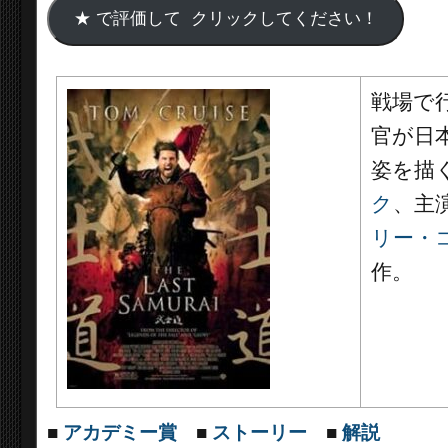
戦場で
官が日
姿を描
ク
、主
リー・
作。
■
アカデミー賞
■
ストーリー
■
解説