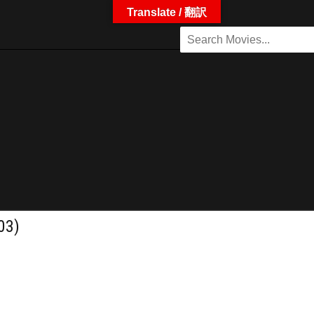
Translate / 翻訳
03)