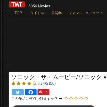
6056 Movies
TOP
タイトル
公開年
ジャンル
メニュー
ソニック・ザ・ムービー/ソニック VS ナックルズ
3.74/5
(50)
5
この作品に何点つけますか？