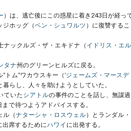
ー
）は、逃亡後にこの惑星に着き243日が経っ
ッジホッグ（
ベン・シュワルツ
）に復讐するこ
士ナックルズ・ザ・エキドナ（
イドリス・エ
ンタナ
州のグリーンヒルズに戻る。
”トム”ワカウスキー（’
ジェームズ・マースデ
と暮らし、人々を助けようとしていた。
いていた
シアトル
の事件のことを話し、無謀過
日まで待つようアドバイスする。
ェル（
ナターシャ・ロスウェル
）とランダル・
に出席するために
ハワイ
に出発する。