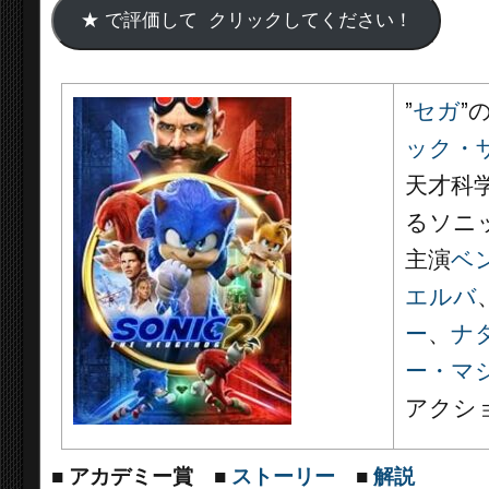
”
セガ
”の
ック・
天才科
るソニ
主演
ベ
エルバ
ー
、
ナ
ー・マ
アクシ
■
アカデミー賞
■
ストーリー
■
解説