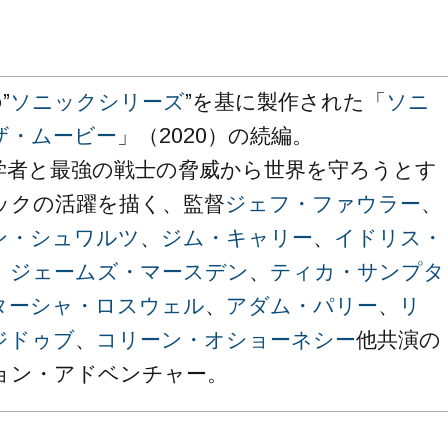
”
ソニックシリーズ
”を基に製作された「
ソニ
ザ・ムービー
」（2020）の続編。
学者と最強の戦士の脅威から世界を守ろうとす
ックの活躍を描く、監督
ジェフ・ファウラー
、
ン・シュワルツ
、
ジム・キャリー
、
イドリス・
、
ジェームズ・マースデン
、
ティカ・サンプタ
ターシャ・ロスウェル
、
アダム・パリー
、
リ
ジドゥブ
、
コリーン・オショーネシー
他共演の
ョン・アドベンチャー。