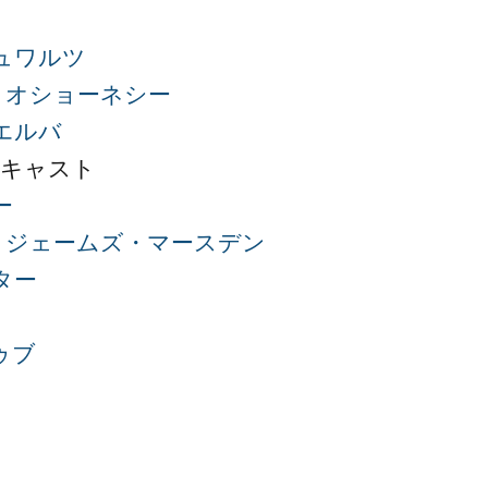
ュワルツ
・オショーネシー
エルバ
写キャスト
ー
：
ジェームズ・マースデン
ター
ゥブ