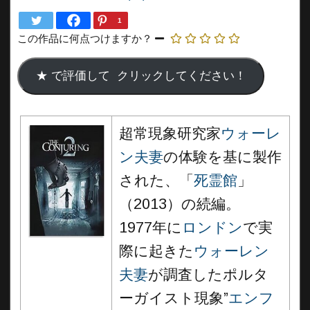
1
この作品に何点つけますか？
超常現象研究家
ウォーレ
ン夫妻
の体験を基に製作
された、「
死霊館
」
（2013）の続編。
1977年に
ロンドン
で実
際に起きた
ウォーレン
夫妻
が調査したポルタ
ーガイスト現象”
エンフ