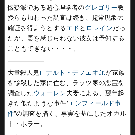
懐疑派である超心理学者の
グレゴリー
教
授らも加わった調査は続き、超常現象の
確証を得ようとする
エド
と
ロレイン
だっ
たが、霊を感じられない彼女は予知する
こともできない・・・。
__________
大量殺人鬼
ロナルド・デフェオJr.
が家族
を惨殺した家に住む、ラッツ家の悪霊を
調査した
ウォーレン
夫妻による、翌年起
きた似たような事件”
エンフィールド事
件
”の調査を描く、事実を基にしたオカル
ト・ホラー。