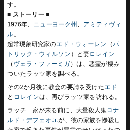
す。
■
ストーリー
■
1976年、
ニューヨーク州
、
アミティヴィ
ル
。
超常現象研究家の
エド・ウォーレン
（
パ
トリック・ウィルソン
）と妻
ロレイン
（
ヴェラ・ファーミガ
）は、悪霊が棲み
ついたラッツ家を調べる。
その2か月後に教会の要請を受けた
エド
と
ロレイン
は、再びラッツ家を訪れる。
ラッチ一家が来る前に、大量殺人鬼
ロナ
ルド・デフェオJr.
が、彼の家族を惨殺し
た家で起きた事件が悪霊のせいだったの