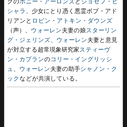
クの
ボニー・アーロンズ
と
ジョセフ・ビ
シャラ
、少女にとり憑く悪霊ボブ・アド
リアンと
ロビン・アトキン・ダウンズ
（声）、
ウォーレン
夫妻の娘
スターリン
グ・ジェリンズ
、
ウォーレン
夫妻と意見
が対立する超常現象研究家
スティーヴ
ン・カプラン
の
コリー・イングリッシ
ュ
、
ウォーレン
夫妻の助手
シャノン・ク
ック
などが共演している。