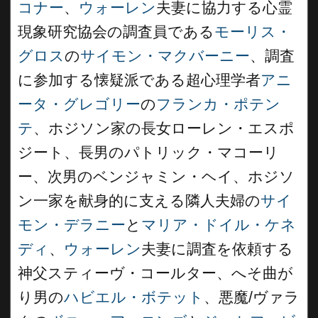
コナー
、
ウォーレン
夫妻に協力する心霊
現象研究協会の調査員である
モーリス・
グロス
の
サイモン・マクバーニー
、調査
に参加する懐疑派である超心理学者
アニ
ータ・グレゴリー
の
フランカ・ポテン
テ
、ホジソン家の長女ローレン・エスポ
ジート、長男のパトリック・マコーリ
ー、次男のベンジャミン・ヘイ、ホジソ
ン一家を献身的に支える隣人夫婦の
サイ
モン・デラニー
と
マリア・ドイル・ケネ
ディ
、
ウォーレン
夫妻に調査を依頼する
神父スティーヴ・コールター、へそ曲が
り男の
ハビエル・ボテット
、悪魔/ヴァラ