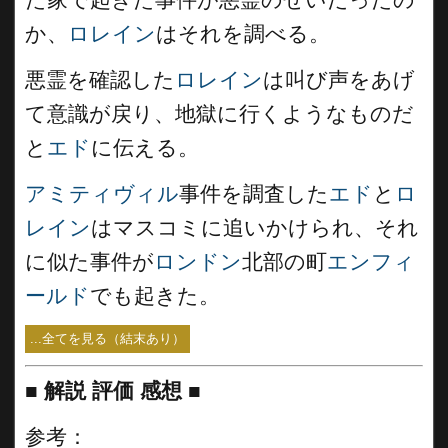
か、
ロレイン
はそれを調べる。
悪霊を確認した
ロレイン
は叫び声をあげ
て意識が戻り、地獄に行くようなものだ
と
エド
に伝える。
アミティヴィル
事件を調査した
エド
と
ロ
レイン
はマスコミに追いかけられ、それ
に似た事件が
ロンドン
北部の町
エンフィ
ールド
でも起きた。
...全てを見る（結末あり）
■
解説 評価 感想
■
参考：