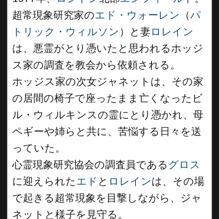
超常現象研究家の
エド・ウォーレン
（
パ
トリック・ウィルソン
）と妻
ロレイン
は、悪霊がとり憑いたと思われるホッジ
ス家の調査を教会から依頼される。
ホッジス家の次女ジャネットは、その家
の居間の椅子で座ったまま亡くなったビ
ル・ウィルキンスの霊にとり憑かれ、母
ペギーや姉らと共に、苦悩する日々を送
っていた。
心霊現象研究協会の調査員である
グロス
に迎えられた
エド
と
ロレイン
は、その場
で起きる超常現象を目撃しながら、ジャ
ネットと様子を見守る。