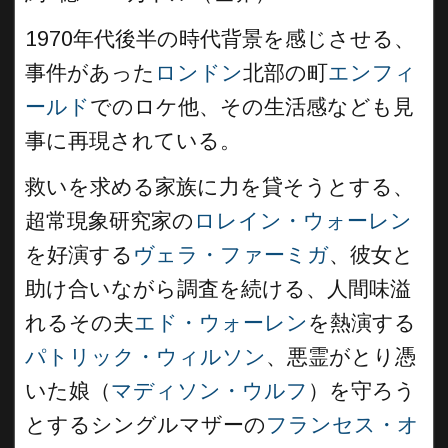
1970年代後半の時代背景を感じさせる、
事件があった
ロンドン
北部の町
エンフィ
ールド
でのロケ他、その生活感なども見
事に再現されている。
救いを求める家族に力を貸そうとする、
超常現象研究家の
ロレイン・ウォーレン
を好演する
ヴェラ・ファーミガ
、彼女と
助け合いながら調査を続ける、人間味溢
れるその夫
エド・ウォーレン
を熱演する
パトリック・ウィルソン
、悪霊がとり憑
いた娘（
マディソン・ウルフ
）を守ろう
とするシングルマザーの
フランセス・オ