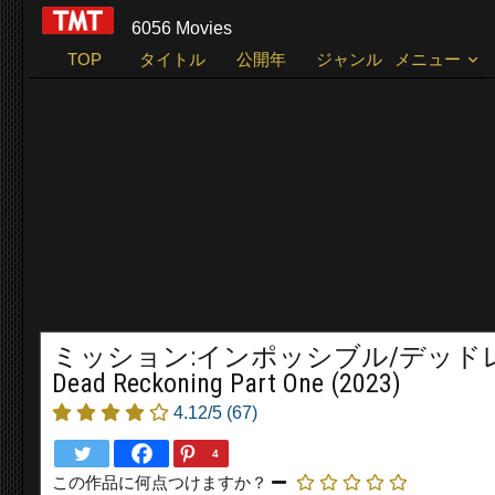
6056 Movies
TOP
タイトル
公開年
ジャンル
メニュー
ミッション:インポッシブル/デッドレコニング PA
Dead Reckoning Part One (2023)
4.12/5
(67)
4
この作品に何点つけますか？