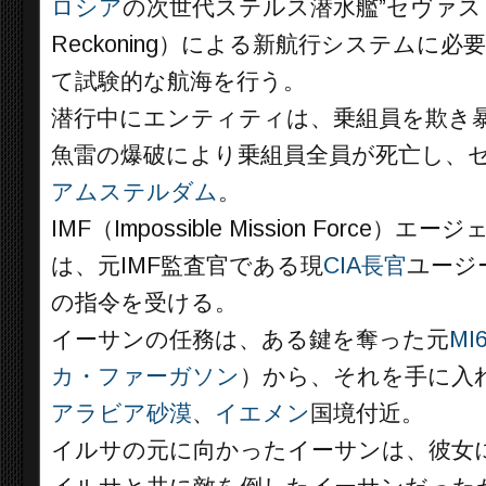
ロシア
の次世代ステルス潜水艦”セヴァス
Reckoning）による新航行システムに
て試験的な航海を行う。
潜行中にエンティティは、乗組員を欺き
魚雷の爆破により乗組員全員が死亡し、
アムステルダム
。
IMF（Impossible Mission Forc
は、元IMF監査官である現
CIA長官
ユージ
の指令を受ける。
イーサンの任務は、ある鍵を奪った元
MI
カ・ファーガソン
）から、それを手に入
アラビア砂漠
、
イエメン
国境付近。
イルサの元に向かったイーサンは、彼女