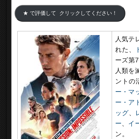
人気テ
れた、
ーズ第
人類を
ントの
ー・マ
ー・ア
ッグ
、
ー
、
イ
ン。