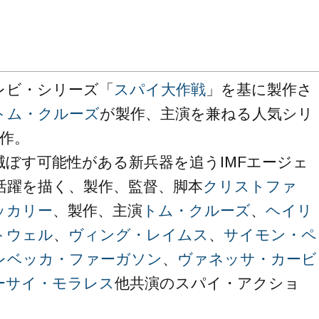
レビ・シリーズ「
スパイ大作戦
」を基に製作さ
トム・クルーズ
が製作、主演を兼ねる人気シリ
7作。
滅ぼす可能性がある新兵器を追うIMFエージェ
活躍を描く、製作、監督、脚本
クリストファ
ッカリー
、製作、主演
トム・クルーズ
、
ヘイリ
トウェル
、
ヴィング・レイムス
、
サイモン・ペ
レベッカ・ファーガソン
、
ヴァネッサ・カービ
ーサイ・モラレス
他共演のスパイ・アクショ