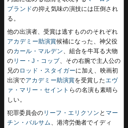
ブランド
の抑え気味の演技には圧倒され
る。
他の出演者、受賞は逃すもののそれぞれ
アカデミー助演賞
候補になった、神父役
の
カール・マルデン
、組合を牛耳る大物
の
リー・J・コッブ
、その右腕で主人公の
兄の
ロッド・スタイガー
に加え、映画初
出演で
アカデミー
助演賞
を受賞した
エヴ
ァ・マリー・セイント
らの名演も素晴ら
しい。
犯罪委員会の
リーフ・エリクソン
と
マー
チン・バルサム
、港湾労働者でイディ