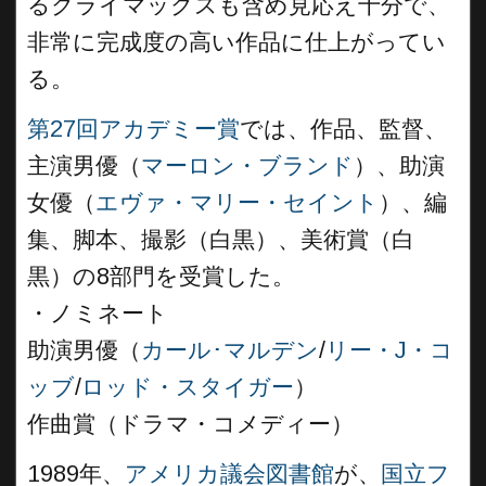
るクライマックスも含め見応え十分で、
非常に完成度の高い作品に仕上がってい
る。
第27回アカデミー賞
では、作品、監督、
主演男優（
マーロン・ブランド
）、助演
女優（
エヴァ・マリー・セイント
）、編
集、脚本、撮影（白黒）、美術賞（白
黒）の8部門を受賞した。
・ノミネート
助演男優（
カール･マルデン
/
リー・J・コ
ッブ
/
ロッド・スタイガー
）
作曲賞（ドラマ・コメディー）
1989年、
アメリカ議会図書館
が、
国立フ