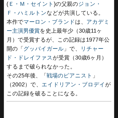
(
Ｅ・Ｍ・セイント
)の父親の
ジョン・
Ｆ・ハミルトン
などが共演している。
本作で
マーロン・ブランド
は、
アカデミ
ー主演男優賞
を史上最年少（30歳11ヶ
月）で受賞するが、この記録は1977年公
開の「
グッバイガール
」で、
リチャー
ド・ドレイファス
が受賞（30歳6ヶ月）
するまで破られなかった。
その25年後、「
戦場のピアニスト
」
（2002）で、
エイドリアン・ブロデイ
が
この記録を破ることになる。