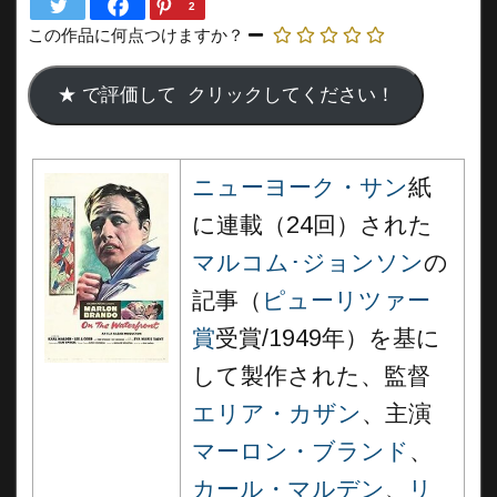
2
この作品に何点つけますか？
ニューヨー
ク・サン
紙
に連載（24回）された
マルコム･ジョン
ソン
の
記事（
ピューリツァー
賞
受賞/1949年）を基に
して製作された、監督
エリア・カザン
、主演
マーロン・ブランド
、
カール・マルデン
、
リ