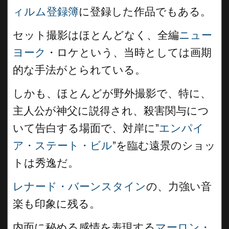
ィルム登録簿
に登録した作品でもある。
セット撮影はほとんどなく、全編
ニュー
ヨーク
・ロケという、当時としては画期
的な手法がとられている。
しかも、ほとんどが野外撮影で、特に、
主人公が神父に説得され、殺害関与につ
いて告白する場面で、対岸に”
エンパイ
ア・ステート・ビル
”を臨む遠景のショッ
トは秀逸だ。
レナード・バーンスタイン
の、力強い音
楽も印象に残る。
内面に秘める感情を表現する
マーロン・