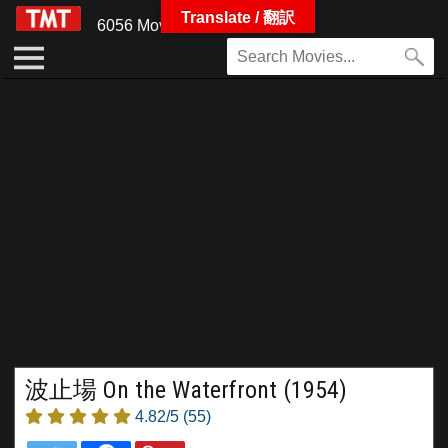
Translate / 翻訳
6056 Movies
波止場 On the Waterfront (1954)
4.82/5
(55)