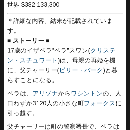
世界 $382,133,300
＊詳細な内容、結末が記載されていま
す。
■
ストーリー ■
17歳のイザベラ”ベラ”スワン(
クリステ
ン・スチュワート
)は、母親の再婚を機
に、父チャーリー(
ビリー・バーク
)と暮
らすことになる。
ベラは、
アリゾナ
から
ワシントン
の、人
口わずか3120人の小さな町
フォークス
に
引っ越す。
父チャーリーは町の警察署長で、ベラは