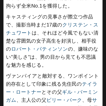
拘らず全米No.1を獲得した。
キャスティングの見事さが際立つ作品
で、撮影当時まだ17歳の
クリステン・ス
チュワート
は、それほど今風でもない清
楚な雰囲気の女子高生を好演し、相手役
の
ロバート・パティンソン
の、嫌味のな
い”美しさ”は、男の目から見ても不思議
な魅力を感じる。
ヴァンパイアと敵対する、ワンポイント
的存在として印象に残る先住民の
テイラ
ー・ロートナー
とその父
ギル・バーミン
ガム
、主人公の父
ビリー・バーク
、母
サ