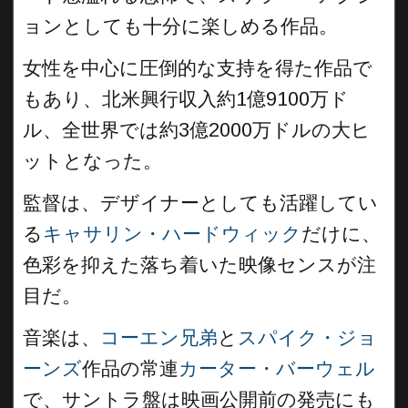
ョンとしても十分に楽しめる作品。
女性を中心に圧倒的な支持を得た作品で
もあり、北米興行収入約1億9100万ド
ル、全世界では約3億2000万ドルの大ヒ
ットとなった。
監督は、デザイナーとしても活躍してい
る
キャサリン・ハードウィック
だけに、
色彩を抑えた落ち着いた映像センスが注
目だ。
音楽は、
コーエン兄弟
と
スパイク・ジョ
ーンズ
作品の常連
カーター・バーウェル
で、サントラ盤は映画公開前の発売にも