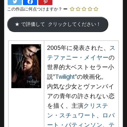
この作品に何点つけますか？
2005年に発表された、
ス
テファニー・メイヤー
の
世界的大ベストセラー小
説”
Twilight
”の映画化。
内気な少女とヴァンパイ
アの青年の許されない恋
を描く、主演
クリステ
ン・スチュワート
、
ロバ
ート・パティンソン
、
テ