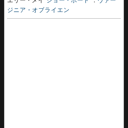
エリー・メイ”
ショー・ボート
”：
ヴァー
ジニア・オブライエン