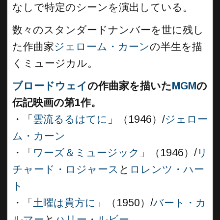
なしで特定のシーンを演出している。
数々のスタンダードナンバーを世に残し
た作曲家
ジェローム・カーン
の半生を描
くミュージカル。
ブロードウェイ
の作曲家を描いた
MGM
の
伝記映画の第1作。
・「
雲流るるはてに
」（1946）/
ジェロー
ム・カーン
・「
ワーズ＆ミュージック
」（1946）/
リ
チャード・ロジャース
と
ロレンツ・ハー
ト
・「
土曜は貴方に
」（1950）/
バート・カ
ルマー
と
ハリー・ルビー