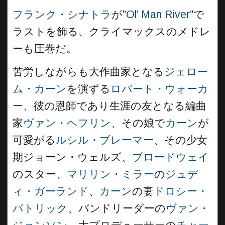
フランク・シナトラ
が”
Ol’ Man River
”で
ラストを飾る、クライマックスのメドレ
ーも圧巻だ。
苦労しながらも大作曲家となる
ジェロー
ム・カーン
を演ずる
ロバート・ウォーカ
ー
、彼の恩師であり生涯の友となる編曲
家
ヴァン・ヘフリン
、その娘で
カーン
が
可愛がる
ルシル・ブレーマー
、その少女
期ジョーン・ウェルズ、
ブロードウェイ
のスター、
マリリン・ミラー
の
ジュデ
ィ・ガーランド
、
カーン
の妻
ドロシー・
パトリック
、バンドリーダーの
ヴァン・