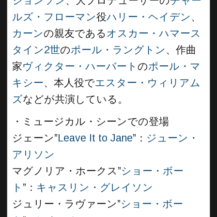
ジョンソン
、大プロデューサーの
チャー
ルズ・フローマン
役
ハリー・ヘイデン
、
カーン
の親友である
オスカー・ハマース
タイン2世
の
ポール・ラングトン
、作曲
家
ヴィクター・ハーバート
の
ポール・マ
キシー
、本人役で
エスター・ウィリアム
ズ
などが共演している。
・ミュージカル・シーンでの登場
ジェーン”
Leave It to Jane
”：
ジューン・
アリソン
マグノリア・ホークス”
ショー・ボー
ト
”：
キャスリン・グレイソン
ジュリー・ラヴァーン”
ショー・ボー