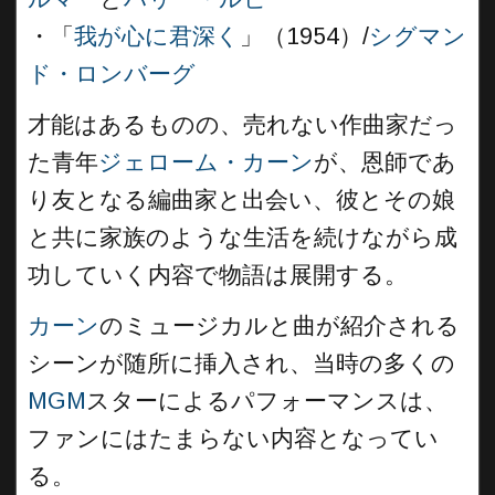
・「
我が心に君深く
」（1954）/
シグマン
ド・ロンバーグ
才能はあるものの、売れない作曲家だっ
た青年
ジェローム・カーン
が、恩師であ
り友となる編曲家と出会い、彼とその娘
と共に家族のような生活を続けながら成
功していく内容で物語は展開する。
カーン
のミュージカルと曲が紹介される
シーンが随所に挿入され、当時の多くの
MGM
スターによるパフォーマンスは、
ファンにはたまらない内容となってい
る。