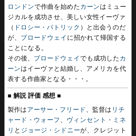
ロンドン
で作曲を始めた
カーン
はミュー
ジカルを成功させ、美しい女性イーヴァ
（
ドロシー・パトリック
）と出会うのだ
が、
ブロードウェイ
に招かれて帰国する
ことになる。
その後、
ブロードウェイ
でも成功した
カ
ーン
はイーヴァと結婚し、アメリカを代
表する作曲家となる・・・。
■
解説 評価 感想
■
製作は
アーサー・フリード
、監督は
リチ
ャード・ウォーフ
、
ヴィンセント・ミネ
リ
と
ジョージ・シドニー
が、クレジット