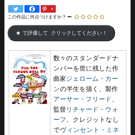
3
この作品に何点つけますか？
数々のスタンダードナ
ンバーを世に残した作
曲家
ジェローム・カー
ン
の半生を描く、製作
アーサー・フリード
、
監督
リチャード・ウォ
ーフ
、クレジットなし
で
ヴィンセント・ミネ