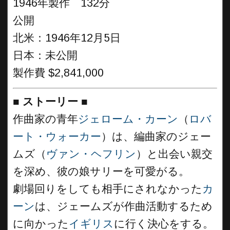
1946年製作 132分
公開
北米：1946年12月5日
日本：未公開
製作費 $2,841,000
■
ストーリー
■
作曲家の青年
ジェローム・カーン
（
ロバ
ート・ウォーカー
）は、編曲家のジェー
ムズ（
ヴァン・ヘフリン
）と出会い親交
を深め、彼の娘サリーを可愛がる。
劇場回りをしても相手にされなかった
カ
ーン
は、ジェームズが作曲活動するため
に向かった
イギリス
に行く決心をする。