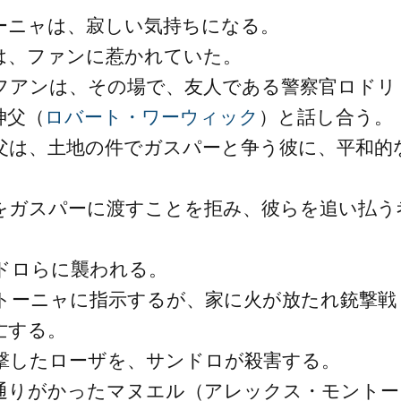
ーニャは、寂しい気持ちになる。
は、ファンに惹かれていた。
フアンは、その場で、友人である警察官ロドリ
神父（
ロバート・ワーウィック
）と話し合う。
父は、土地の件でガスパーと争う彼に、平和的
をガスパーに渡すことを拒み、彼らを追い払う
ドロらに襲われる。
トーニャに指示するが、家に火が放たれ銃撃戦
亡する。
撃したローザを、サンドロが殺害する。
通りがかったマヌエル（アレックス・モントー