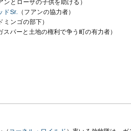
アンとローザの子供を助ける）
ドSr.
（フアンの協力者）
ドミンゴの部下）
ガスパーと土地の権利で争う町の有力者）