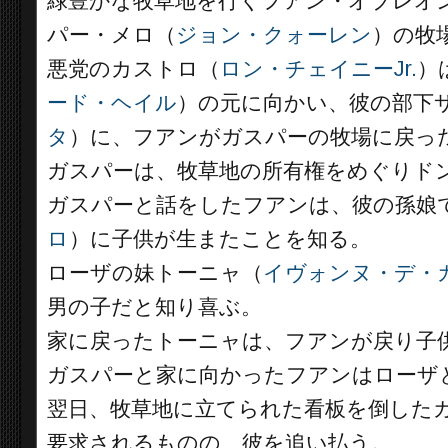
緑豊かな牧草地を行くフアン・オブレオ
パー・メロ（
ジョン・クォーレン
）の牧
悪党のカストロ（
ロン・チェイニーJr.
）
ード・ヘイル
）の元に向かい、彼の部下
タ
）に、フアンがガスパーの牧場に戻っ
ガスパーは、牧草地の所有権をめぐりド
ガスパーと話をしたフアンは、彼の孫娘
ロ
）に子供が生またことを知る。
ローザの妹トーニャ（
イヴォンヌ・デ・
男の子だと知り喜ぶ。
家に戻ったトーニャは、フアンが戻り子
ガスパーと家に向かったフアンはローザ
翌日、牧草地に立てられた看板を倒した
要求されるものの、彼を追い払う。