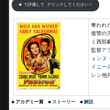
奪われ
復讐の
く西部
監督
ア
ォンヌ
イニーJr
レン
他
■
アカデミー賞
■
ストーリー
■
解説