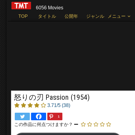
6056 Movies
TOP
タイトル
公開年
ジャンル
メニュー
怒りの刃 Passion (1954)
3.71/5
(38)
1
この作品に何点つけますか？