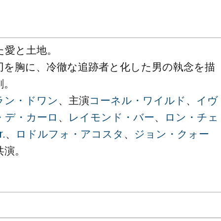
た愛と土地。
刃を胸に、冷徹な追跡者と化した男の執念を描
劇。
ラン・ドワン
、主演
コーネル・ワイルド
、
イヴ
・デ・カーロ
、
レイモンド・バー
、
ロン・チェ
.
、
ロドルフォ・アコスタ
、
ジョン・クォー
共演。