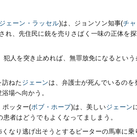
。
ジェーン・ラッセル
)は、ジョンソン知事(
チャ
けされ、先住民に銃を売りさばく一味の正体を探
、犯人を突き止めれば、無罪放免になるという
を訪ねた
ジェーン
は、弁護士が死んでいるのを
衆浴場へ向かう。
ポッター(
ボブ・ホープ
)は、美しい
ジェーン
の患者はどうでもよくなってましまう。
怖くなり逃げ出そうとするピーターの馬車に乗