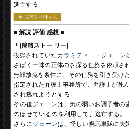
逃亡する。
...全てを見る（結末あり）
■
解説 評価 感想 ■
＊(簡略ストー リー)
投獄されていた
カラミティー・ジェーン
さばく一味の正体のを探る任務を依頼さ
無罪放免を条件に、その任務を引き受け
指定された弁護士事務所で、弁護士が死
され逃れようとする。
その後
ジェーン
は、気の弱いお調子者の
のぼせているのを利用して、逃亡する。
さらに
ジェーン
は、怪しい幌馬車隊に夫