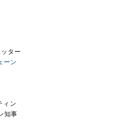
ポッター
ェーン
ティン
ン知事