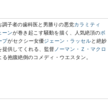
お調子者の歯科医と男勝りの悪党
カラミティ
ェーン
が巻き起こす騒動を描く、人気絶頂の
ボ
ープ
がセクシー女優
ジェーン・ラッセル
と絶妙
を提供してくれる、監督
ノーマン・Ｚ・マクロ
よる抱腹絶倒のコメディ・ウエスタン。