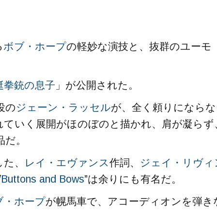
る
ボブ・ホープ
の軽妙な演技と、抜群のユーモ
挺拳銃の息子
」が公開された。
役の
ジェーン・ラッセル
が、全く頼りにならな
れていく展開がほのぼのと描かれ、肩が凝らず
品だ。
した、
レイ・エヴァンス
作詞、
ジェイ・リヴィ
/
Buttons and Bows
”は余りにも有名だ。
ブ・ホープ
が幌馬車で、アコーディオンを弾き