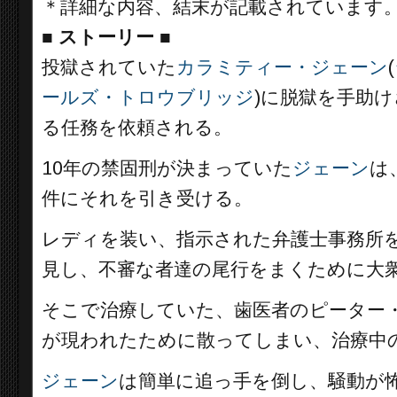
＊詳細な内容、結末が記載されています
■
ストーリー ■
投獄されていた
カラミティー・ジェーン
(
ールズ・トロウブリッジ
)に脱獄を手助
る任務を依頼される。
10年の禁固刑が決まっていた
ジェーン
は
件にそれを引き受ける。
レディを装い、指示された弁護士事務所
見し、不審な者達の尾行をまくために大
そこで治療していた、歯医者のピーター・
が現われたために散ってしまい、治療中
ジェーン
は簡単に追っ手を倒し、騒動が