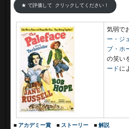
気弱で
ー・ジ
ブ・ホ
の笑い
ード
に
■
アカデミー賞
■
ストーリー
■
解説