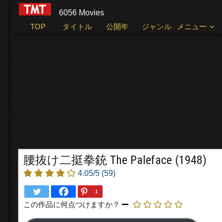
6056 Movies
TOP
タイトル
公開年
ジャンル
メニュー
腰抜け二挺拳銃 The Paleface (1948)
4.05/5
(59)
1
この作品に何点つけますか？