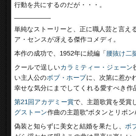
行動を共にするのだが・・・。
__________
単純なストーリーと、正に職人芸と言え
ア・センスが冴える傑作コメディ。
本作の成功で、1952年に続編「
腰抜け二
クールで逞しい
カラミティー・ジェーン
い主人公の
ボブ・ホープ
に、次第に惹か
幸せな気分にまでしてくれる愛すべき作
第21回アカデミー賞
で、主題歌賞を受賞
グストーン
作曲の主題歌”ボタンとリボン
偽装と知らずに美女と結婚を果たし、
ボ