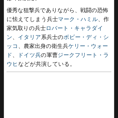
優秀な狙撃兵でありながら、戦闘の恐怖
に怯えてしまう兵士
マーク・ハミル
、作
家気取りの兵士
ロバート・キャラダイ
ン
、
イタリア
系兵士の
ボビー・ディ・シ
ッコ
、農家出身の衛生兵
ケリー・ウォー
ド
、
ドイツ兵
の軍曹
ジークフリート・ラ
ウヒ
などが共演している。