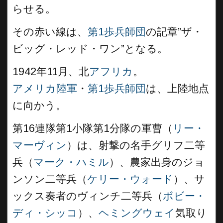
らせる。
その赤い線は、
第1歩兵師団
の記章”ザ・
ビッグ・レッド・ワン”となる。
1942年11月、北
アフリカ
。
アメリカ陸軍
・
第1歩兵師団
は、上陸地点
に向かう。
第16連隊第1小隊第1分隊の軍曹（
リー・
マーヴィン
）は、射撃の名手グリフ二等
兵（
マーク・ハミル
）、農家出身のジョ
ンソン二等兵（
ケリー・ウォード
）、サ
ックス奏者のヴィンチ二等兵（
ボビー・
ディ・シッコ
）、
ヘミングウェイ
気取り