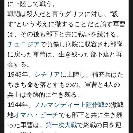
に上陸して戦う。
戦闘は殺人だと言うグリフに対し、”殺
す”という考えに徹することだと諭す軍曹
は、その後も部下と共に戦いを続ける。
チュニジア
で負傷し病院に収容され部隊
に戻った軍曹は、生き残った部下達と再
会する。
1943年、
シチリア
に上陸し、補充兵はた
ちまち命を落とすものの、軍曹と4人の
兵士は奇跡的に生き残る。
1944年、
ノルマンディー上陸作戦
の激戦
地
オマハ・ビーチ
でも部下と共に生き残
った軍曹は、
第一次大戦
で終戦の日を迎