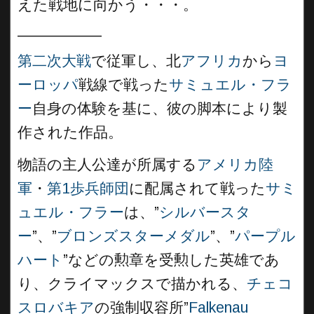
えた戦地に向かう・・・。
__________
第二次大戦
で従軍し、北
アフリカ
から
ヨ
ーロッパ
戦線で戦った
サミュエル・フラ
ー
自身の体験を基に、彼の脚本により製
作された作品。
物語の主人公達が所属する
アメリカ陸
軍
・
第1歩兵師団
に配属されて戦った
サミ
ュエル・フラー
は、”
シルバースタ
ー
”、”
ブロンズスターメダル
”、”
パープル
ハート
”などの勲章を受勲した英雄であ
り、クライマックスで描かれる、
チェコ
スロバキア
の強制収容所”
Falkenau