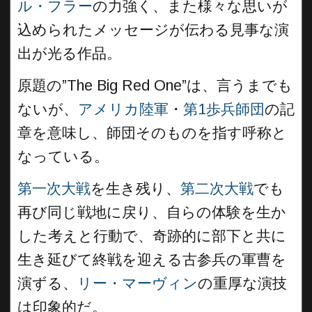
ル・フラー
の力強く、また様々な思いが
込められたメッセージが伝わる見事な演
出が光る作品。
原題の”The Big Red One”は、言うまでも
ないが、
アメリカ陸軍
・
第1歩兵師団
の記
章を意味し、師団そのものを指す呼称と
なっている。
第一次大戦
を生き残り、
第二次大戦
でも
再び同じ戦地に戻り、自らの体験を生か
した考えと行動で、奇跡的に部下と共に
生き延びて終戦を迎える古参兵の軍曹を
演ずる、
リー・マーヴィン
の重厚な演技
は印象的だ。