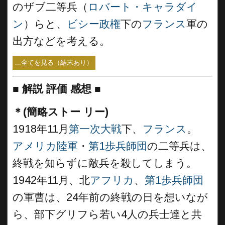
のザブ二等兵（
ロバート・キャラダイ
ン
）らと、
ビシー政権
下の
フランス
軍の
出方などを考える。
...全てを見る（結末あり）
■
解説 評価 感想
■
＊(簡略ストー リー)
1918年11月
第一次大戦
下、
フランス
。
アメリカ陸軍
・
第1歩兵師団
の二等兵は、
終戦を知らずに敵兵を殺してしまう。
1942年11月、北
アフリカ
、
第1歩兵師団
の軍曹は、24年前の終戦の日を想いなが
ら、部下グリフら若い4人の兵士達と共