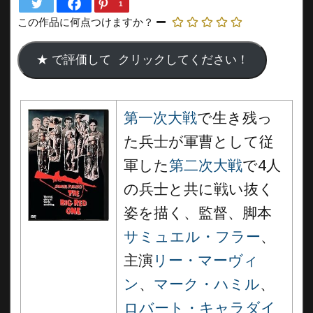
1
この作品に何点つけますか？
第一次大戦
で生き残っ
た兵士が軍曹として従
軍した
第二次大戦
で4人
の兵士と共に戦い抜く
姿を描く、監督、脚本
サミュエル・フラー
、
主演
リー・マーヴィ
ン
、
マーク・ハミル
、
ロバート・キャラダイ