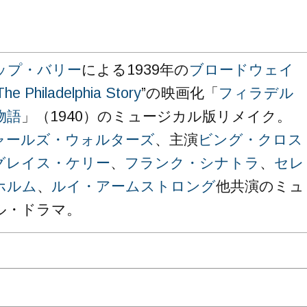
ップ・バリー
による1939年の
ブロードウェイ
The Philadelphia Story
”の映画化「
フィラデル
物語
」（1940）のミュージカル版リメイク。
ャールズ・ウォルターズ
、主演
ビング・クロス
グレイス・ケリー
、
フランク・シナトラ
、
セレ
ホルム
、
ルイ・アームストロング
他共演のミュ
ル・ドラマ。