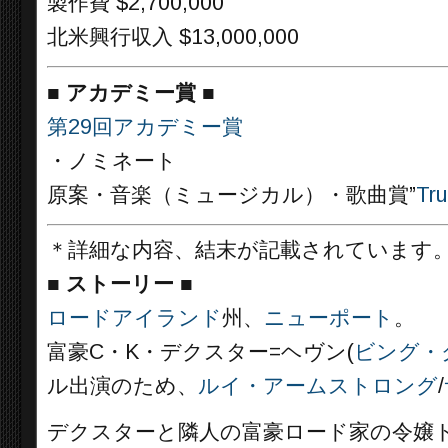
製作費 $2,700,000
北米興行収入 $13,000,000
■
アカデミー賞 ■
第29回アカデミー賞
・ノミネート
原案・音楽（ミュージカル）・歌曲賞”
Tru
＊詳細な内容、結末が記載されています
■
ストーリー ■
ロードアイランド
州、
ニューポート
。
富豪C・K・デクスター=ヘヴン(
ビング・
ル出演のため、
ルイ・アームストロング
/
デクスターと隣人の富豪ロード家の令嬢