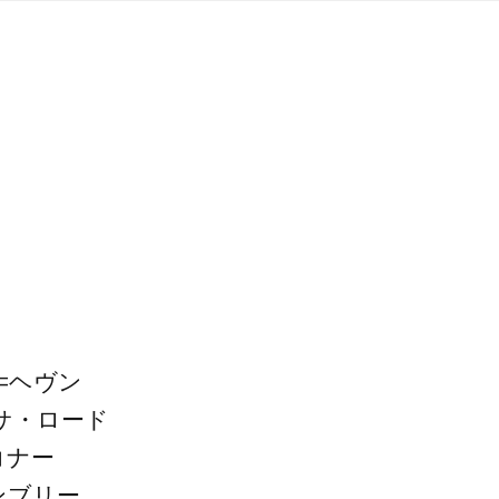
=ヘヴン
サ・ロード
コナー
ンブリー