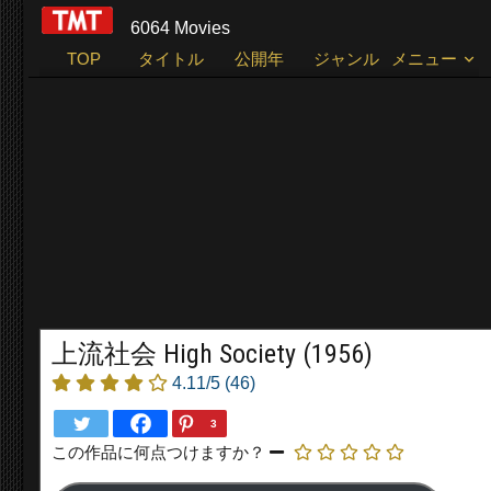
6064 Movies
TOP
タイトル
公開年
ジャンル
メニュー
上流社会 High Society (1956)
4.11/5
(46)
3
この作品に何点つけますか？