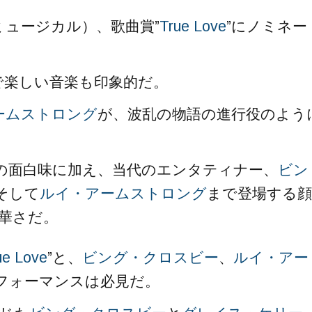
ミュージカル）、歌曲賞”
True Love
”にノミネー
で楽しい音楽も印象的だ。
ームストロング
が、波乱の物語の進行役のよう
の面白味に加え、当代のエンタティナー、
ビン
そして
ルイ・アームストロング
まで登場する顔
華さだ。
ue Love
”と、
ビング・クロスビー
、
ルイ・アー
パフォーマンスは必見だ。