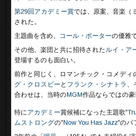
第29回アカデミー賞
では、原案、音楽（
された。
主題曲を含め、
コール・ポーター
の優雅
その他、楽団と共に招待された
ルイ・ア
登場するのも面白い。
前作と同じく、ロマンチック・コメディ
グ・クロスビー
と
フランク・シナトラ
、
合わせは、当時の
MGM
作品ならではの豪
特に
アカデミー
賞候補になった主題歌”
Tr
ムストロング
の”
Now You Has Jazz
”の