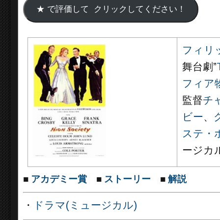
フィリ
舞台劇”
フィア
監督
チ
ビー
、
ステ・
ージカ
■
アカデミー賞
■
ストーリー
■
解説
・
ドラマ(ミュージカル)