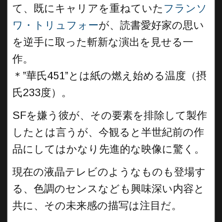
て、既にキャリアを重ねていた
フランソ
ワ・トリュフォー
が、読書愛好家の思い
を逆手に取った斬新な演出を見せる一
作。
＊”華氏451”とは紙の燃え始める温度（摂
氏233度）。
SFを嫌う彼が、その要素を排除して製作
したとは言うが、今観ると半世紀前の作
品にしてはかなり先進的な映像に驚く。
現在の液晶テレビのようなものも登場す
る、色調のセンスなども興味深い内容と
共に、その未来感の描写は注目だ。