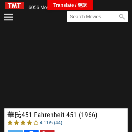
Translate / 翻訳
6056 Movies
華氏451 Fahrenheit 451 (1966)
4.11/5
(44)