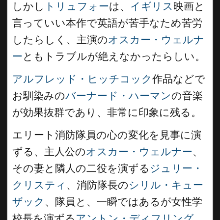
しかし
トリュフォー
は、
イギリス
映画と
言っていい本作で英語が苦手なため苦労
したらしく、主演の
オスカー・ウェルナ
ー
ともトラブルが絶えなかったらしい。
アルフレッド・ヒッチコック
作品などで
お馴染みの
バーナード・ハーマン
の音楽
が効果抜群であり、非常に印象に残る。
エリート消防隊員の心の変化を見事に演
ずる、主人公の
オスカー・ウェルナー
、
その妻と隣人の二役を演ずる
ジュリー・
クリスティ
、消防隊長の
シリル・キュー
ザック
、隊員と、一瞬ではあるが女性学
校長を演ずる
アントン・ディフリング
、