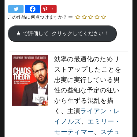
1
この作品に何点つけますか？
効率の最適化のためリ
ストアップしたことを
忠実に実行している男
性の些細な予定の狂い
から生ずる混乱を描
く、主演
ライアン・レ
イノルズ
、
エミリー・
モーティマー
、
スチュ