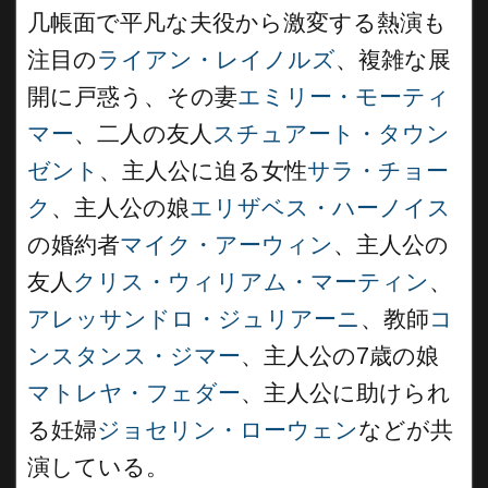
几帳面で平凡な夫役から激変する熱演も
注目の
ライアン・レイノルズ
、複雑な展
開に戸惑う、その妻
エミリー・モーティ
マー
、二人の友人
スチュアート・タウン
ゼント
、主人公に迫る女性
サラ・チョー
ク
、主人公の娘
エリザベス・ハーノイス
の婚約者
マイク・アーウィン
、主人公の
友人
クリス・ウィリアム・マーティン
、
アレッサンドロ・ジュリアーニ
、教師
コ
ンスタンス・ジマー
、主人公の7歳の娘
マトレヤ・フェダー
、主人公に助けられ
る妊婦
ジョセリン・ローウェン
などが共
演している。