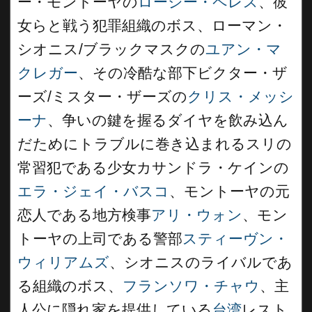
ー・モントーヤの
ロージー・ペレス
、彼
女らと戦う犯罪組織のボス、ローマン・
シオニス/ブラックマスクの
ユアン・マ
クレガー
、その冷酷な部下ビクター・ザ
ーズ/ミスター・ザーズの
クリス・メッシ
ーナ
、争いの鍵を握るダイヤを飲み込ん
だためにトラブルに巻き込まれるスリの
常習犯である少女カサンドラ・ケインの
エラ・ジェイ・バスコ
、モントーヤの元
恋人である地方検事
アリ・ウォン
、モン
トーヤの上司である警部
スティーヴン・
ウィリアムズ
、シオニスのライバルであ
る組織のボス、
フランソワ・チャウ
、主
人公に隠れ家を提供している
台湾
レスト