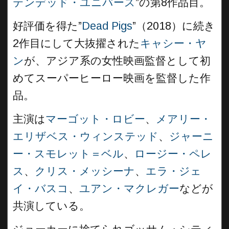
テンデッド・ユニバース
”の第8作品目。
好評価を得た”
Dead Pigs
”（2018）に続き
2作目にして大抜擢された
キャシー・ヤ
ン
が、アジア系の女性映画監督として初
めてスーパーヒーロー映画を監督した作
品。
主演は
マーゴット・ロビー
、
メアリー・
エリザベス・ウィンステッド
、
ジャーニ
ー・スモレット＝ベル
、
ロージー・ペレ
ス
、
クリス・メッシーナ
、
エラ・ジェ
イ・バスコ
、
ユアン・マクレガー
などが
共演している。