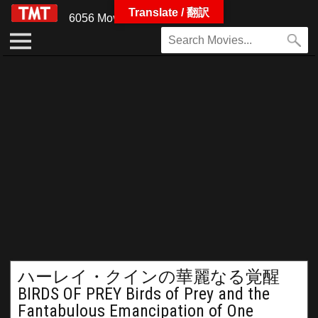
Translate / 翻訳
6056 Movies
ハーレイ・クインの華麗なる覚醒
BIRDS OF PREY Birds of Prey and the
Fantabulous Emancipation of One