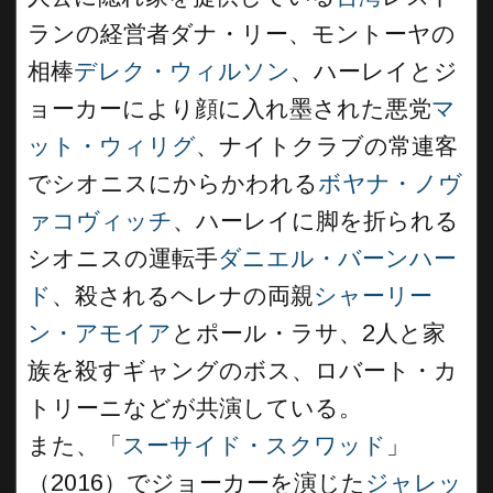
ランの経営者ダナ・リー、モントーヤの
相棒
デレク・ウィルソン
、ハーレイとジ
ョーカーにより顔に入れ墨された悪党
マ
ット・ウィリグ
、ナイトクラブの常連客
でシオニスにからかわれる
ボヤナ・ノヴ
ァコヴィッチ
、ハーレイに脚を折られる
シオニスの運転手
ダニエル・バーンハー
ド
、殺されるヘレナの両親
シャーリー
ン・アモイア
とポール・ラサ、2人と家
族を殺すギャングのボス、ロバート・カ
トリーニなどが共演している。
また、「
スーサイド・スクワッド
」
（2016）でジョーカーを演じた
ジャレッ