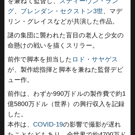
を兼ねて監督し、
スティーヴン・ラン
グ
、
ブレンダン・セクストン3世
、マデ
リン・グレイスなどが共演した作品。
謎の集団に襲われた盲目の老人と少女の
命懸けの戦いを描くスリラー。
前作で脚本を担当した
ロド・サヤゲス
が、製作総指揮と脚本を兼ねた監督デビ
ュー作。
前作は、わずか990万ドルの製作費で約1
億5800万ドル（世界）の興行収入を記録
した。
本作は、
COVID-19
の影響で撮影が遅れ
たことなどもあり、全世界で約4700万ド