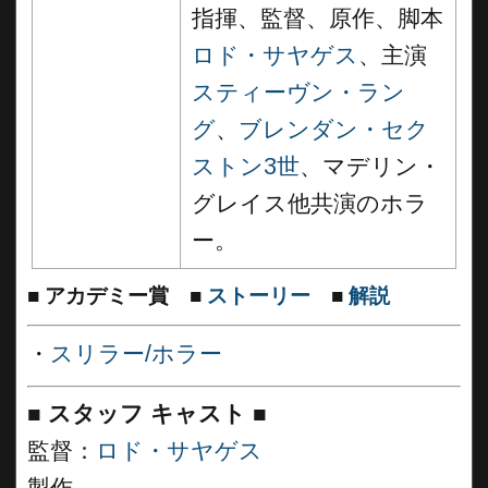
指揮、監督、原作、脚本
ロド・サヤゲス
、主演
スティーヴン・ラン
グ
、
ブレンダン・セク
ストン3世
、マデリン・
グレイス他共演のホラ
ー。
■
アカデミー賞
■
ストーリー
■
解説
・
スリラー/ホラー
■
スタッフ キャスト
■
監督：
ロド・サヤゲス