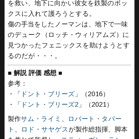
を救い、地下に向かい彼女を鉄製のボッ
クスに入れて護ろうとする。
傷の手当をしたノーマンは、地下で一味
のデューク（ロッチ・ウィリアムズ）に
見つかったフェニックスを助けようとす
るのだが・・・。
■
解説 評価 感想
■
参考：
・「
ドント・ブリーズ
」（2016）
・「
ドント・ブリーズ2
」（2021）
製作
サム・ライミ
、
ロバート・タパー
ト
、
ロド・サヤゲス
が製作総指揮、脚本