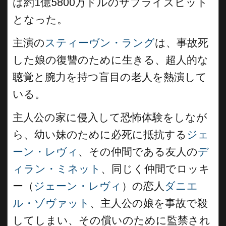
は約1億5800万ドルのサプライズヒット
となった。
主演の
スティーヴン・ラング
は、事故死
した娘の復讐のために生きる、超人的な
聴覚と腕力を持つ盲目の老人を熱演して
いる。
主人公の家に侵入して恐怖体験をしなが
ら、幼い妹のために必死に抵抗する
ジェ
ーン・レヴィ
、その仲間である友人の
デ
ィラン・ミネット
、同じく仲間でロッキ
ー（
ジェーン・レヴィ
）の恋人
ダニエ
ル・ゾヴァット
、主人公の娘を事故で殺
してしまい、その償いのために監禁され