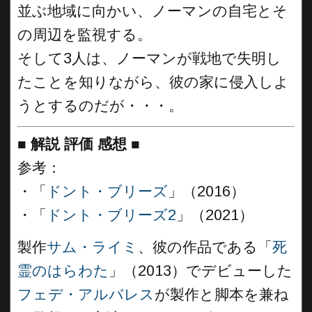
並ぶ地域に向かい、ノーマンの自宅とそ
の周辺を監視する。
そして3人は、ノーマンが戦地で失明し
たことを知りながら、彼の家に侵入しよ
うとするのだが・・・。
■
解説 評価 感想
■
参考：
・「
ドント・ブリーズ
」（2016）
・「
ドント・ブリーズ2
」（2021）
製作
サム・ライミ
、彼の作品である「
死
霊のはらわた
」（2013）でデビューした
フェデ・アルバレス
が製作と脚本を兼ね