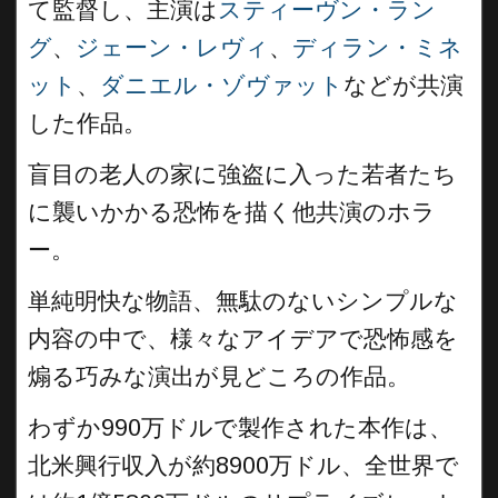
て監督し、主演は
スティーヴン・ラン
グ
、
ジェーン・レヴィ
、
ディラン・ミネ
ット
、
ダニエル・ゾヴァット
などが共演
した作品。
盲目の老人の家に強盗に入った若者たち
に襲いかかる恐怖を描く他共演のホラ
ー。
単純明快な物語、無駄のないシンプルな
内容の中で、様々なアイデアで恐怖感を
煽る巧みな演出が見どころの作品。
わずか990万ドルで製作された本作は、
北米興行収入が約8900万ドル、全世界で