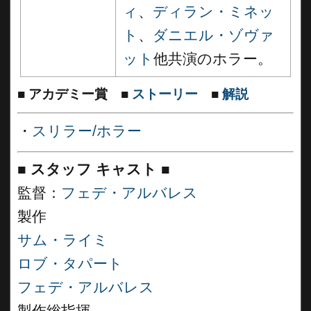
ィ
、
ディラン・ミネッ
ト
、
ダニエル・ゾヴァ
ット
他共演のホラー。
■
アカデミー賞
■
ストーリー
■
解説
・
スリラー/ホラー
■
スタッフ キャスト
■
監督：
フェデ・アルバレス
製作
サム・ライミ
ロブ・タパート
フェデ・アルバレス