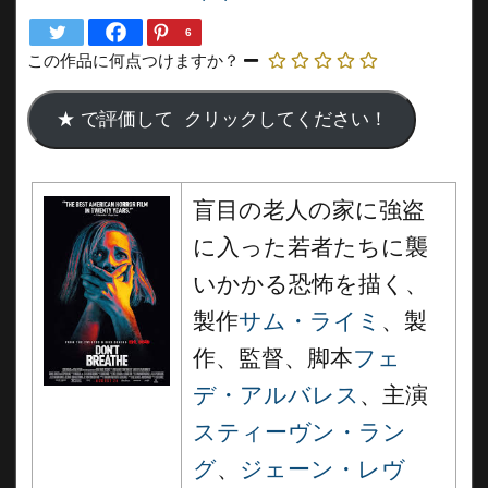
6
この作品に何点つけますか？
盲目の老人の家に強盗
に入った若者たちに襲
いかかる恐怖を描く、
製作
サム・ライミ
、製
作、監督、脚本
フェ
デ・アルバレス
、主演
スティーヴン・ラン
グ
、
ジェーン・レヴ