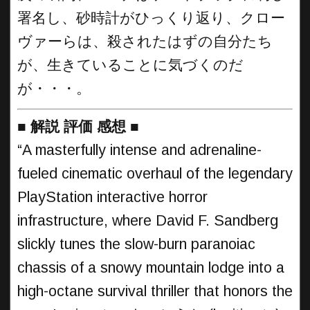
署名し、砂時計がひっくり返り、クロー
ヴァーらは、殺されたはずの自分たち
が、生きていることに気づくのだ
が・・・。
■
解説 評価 感想
■
“A masterfully intense and adrenaline-
fueled cinematic overhaul of the legendary
PlayStation interactive horror
infrastructure, where David F. Sandberg
slickly tunes the slow-burn paranoiac
chassis of a snowy mountain lodge into a
high-octane survival thriller that honors the