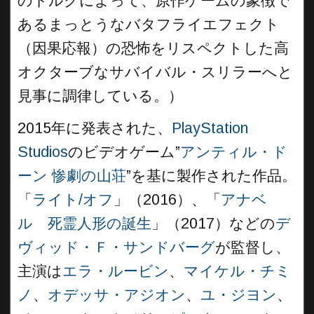
のトルクによって、原作ゲームの象徴で
あるまっとうなバタフライエフェクト
（因果応報）の恐怖をリスペクトした高
オクターブなサバイバル・スリラーへと
見事に調律している。）
2015年に発表された、
PlayStation
Studios
のビデオゲーム”
アンティル・ド
ーン 惨劇の山荘
”を基に製作された作品。
「
ライト/オフ
」（2016）、「
アナベ
ル 死霊人形の誕生
」（2017）などの
デ
ヴィッド・Ｆ・サンドバーグ
が監督し、
主演は
エラ・ルービン
、
マイケル・チミ
ノ
、
オデッサ・アジオン
、
ユ・ジヨン
、