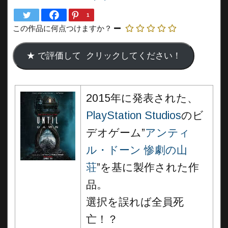
1
この作品に何点つけますか？
2015年に発表された、
PlayStation Studios
のビ
デオゲーム”
アンティ
ル・ドーン 惨劇の山
荘
”を基に製作された作
品。
選択を誤れば全員死
亡！？