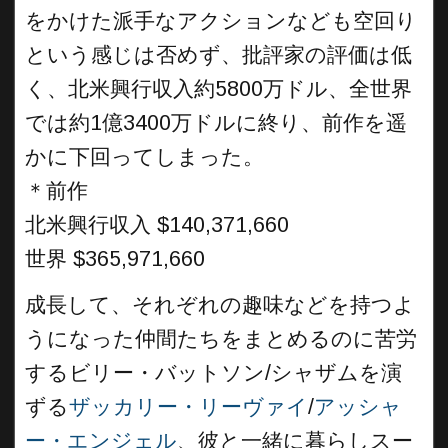
をかけた派手なアクションなども空回り
という感じは否めず、批評家の評価は低
く、北米興行収入約5800万ドル、全世界
では約1億3400万ドルに終り、前作を遥
かに下回ってしまった。
＊前作
北米興行収入 $140,371,660
世界 $365,971,660
成長して、それぞれの趣味などを持つよ
うになった仲間たちをまとめるのに苦労
するビリー・バットソン/シャザムを演
ずる
ザッカリー・リーヴァイ
/
アッシャ
ー・エンジェル
、彼と一緒に暮らしスー