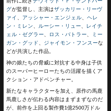
前作に続き
デヴィッド・Ｆ・サンドバー
グ
が監督し、主演は
ザッカリー・リーヴ
ァイ
、
アッシャー・エンジェル
、
ヘレ
ン・ミレン
、
ルーシー・リュー
、
レイチ
ェル・ゼグラー
、
ロス・バトラー
、
ミー
ガン・グッド
、
ジャイモン・フンスー
な
どが共演した作品。
神の娘たちの脅威に対抗する中身は子供
のスーパーヒーローたちの活躍を描くア
クション・アドベンチャー。
新たなキャラクターを加え、原作の馬鹿
馬鹿しさが伝わる内容はまずまずなのだ
が、前作を上回る製作費1億2500万ドル