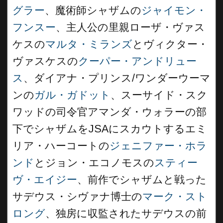
グラー
、魔術師シャザムの
ジャイモン・
フンスー
、主人公の里親ローザ・ヴァス
ケスの
マルタ・ミランズ
とヴィクター・
ヴァスケスの
クーパー・アンドリュー
ス
、ダイアナ・プリンス/ワンダーウーマ
ンの
ガル・ガドット
、スーサイド・スク
ワッドの司令官アマンダ・ウォラーの部
下でシャザムをJSAにスカウトするエミ
リア・ハーコートの
ジェニファー・ホラ
ンド
とジョン・エコノモスの
スティー
ヴ・エイジー
、前作でシャザムと戦った
サデウス・シヴァナ博士の
マーク・スト
ロング
、独房に収監されたサデウスの前