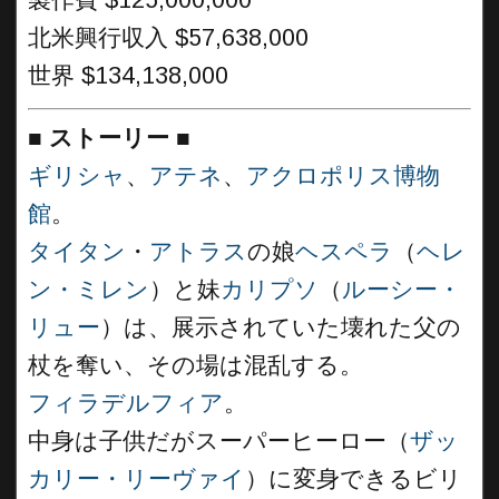
製作費 $125,000,000
北米興行収入 $57,638,000
世界 $134,138,000
■
ストーリー
■
ギリシャ
、
アテネ
、
アクロポリス博物
館
。
タイタン
・
アトラス
の娘
ヘスペラ
（
ヘレ
ン・ミレン
）と妹
カリプソ
（
ルーシー・
リュー
）は、展示されていた壊れた父の
杖を奪い、その場は混乱する。
フィラデルフィア
。
中身は子供だがスーパーヒーロー（
ザッ
カリー・リーヴァイ
）に変身できるビリ