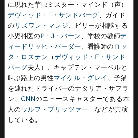
に現れた芋虫ミスター・マインド（声）
デヴィッド・F・サンドバーグ
、ガイド
の
リズワン・マンジ
、ビリーが相談する
小児科医の
P・J・バーン
、学校の教師
デ
ィードリッヒ・バーダー
、看護師の
ロッ
タ・ロステン
（
デヴィッド・F・サンド
バーグ
夫人）、キャプテン・マーベルと
叫ぶ路上の男性
マイケル・グレイ
、子猫
を連れたドライバーのナタリア・サフラ
ン、
CNN
のニュースキャスターである本
人の
ウルフ・ブリッツァー
などが共演
している。