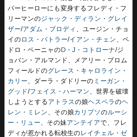
パーヒーローにも変身するフレディ・フ
リーマンの
ジャック・ディラン・グレイ
ザー
/
アダム・ブロディ
、ユージン・チョ
イの
ロス・バトラー
/
イアン・チェン
、ペ
ドロ・ペーニャの
D・J・コトローナ
/ジ
ョバン・アルマンド、メアリー・ブロム
フィールドの
グレース・キャロライン・
カリー
、ダーラ・ダドリーの
ミーガン・
グッド
/
フェイス・ハーマン
、世界を破壊
しようとする
アトラス
の娘
ヘスペラ
の
ヘ
レン・ミレン
、その娘
カリプソ
の
ルーシ
ー・リュー
、その妹
アンテイア
で、フレ
ディが惹かれる転校生の
レイチェル・ゼ