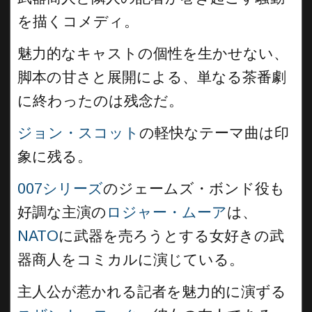
を描くコメディ。
魅力的なキャストの個性を生かせない、
脚本の甘さと展開による、単なる茶番劇
に終わったのは残念だ。
ジョン・スコット
の軽快なテーマ曲は印
象に残る。
007シリーズ
のジェームズ・ボンド役も
好調な主演の
ロジャー・ムーア
は、
NATO
に武器を売ろうとする女好きの武
器商人をコミカルに演じている。
主人公が惹かれる記者を魅力的に演ずる