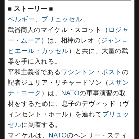
■
ストーリー
■
ベルギー
、
ブリュッセル
。
武器商人のマイケル・スコット（
ロジャ
ー・ムーア
）は、相棒のレオ（
ジャン＝
ピエール・カッセル
）と共に、大量の武
器を手に入れる。
平和主義者である
ワシントン・ポスト
の
記者ジュリア・リチャードソン（
スザン
ナ・ヨーク
）は、
NATO
の軍事演習の取
材をするために、息子のデヴィッド（ヴ
ィンセント・ホール）を連れて
ブリュッ
セル
に到着する。
マイケルは、
NATO
のヘンリー・スティ