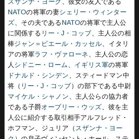
スザンナ・ヨーク
、彼女の友人である
NATO
の将軍の妻
シェリー・ウィンター
ズ
、その夫である
NATO
の将軍で主人公
に関係する
リー・J・コッブ
、主人公の相
棒
ジャン＝ピエール・カッセル
、イタリ
アの将軍
ラフ・ヴァローネ
、主人公の恋
人
シドニー・ローム
、
イギリス軍
の将軍
ドナルド・シンデン
、スティードマン中
将（
リー・J・コッブ
）の部下である中尉
マイケル・シャノン
、主人公らの協力者
である子爵
オーブリー・ウッズ
、彼を主
人公に紹介する取引相手アルフレッド・
ホフマン、ジュリア（
スザンナ・ヨー
ク
）の息子ヴィンセント・ホール、ステ