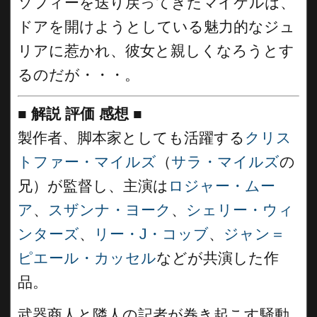
ソフィーを送り戻ってきたマイケルは、
ドアを開けようとしている魅力的なジュ
リアに惹かれ、彼女と親しくなろうとす
るのだが・・・。
■
解説 評価 感想
■
製作者、脚本家としても活躍する
クリス
トファー・マイルズ
（
サラ・マイルズ
の
兄）が監督し、主演は
ロジャー・ムー
ア
、
スザンナ・ヨーク
、
シェリー・ウィ
ンターズ
、
リー・J・コッブ
、
ジャン＝
ピエール・カッセル
などが共演した作
品。
武器商人と隣人の記者が巻き起こす騒動