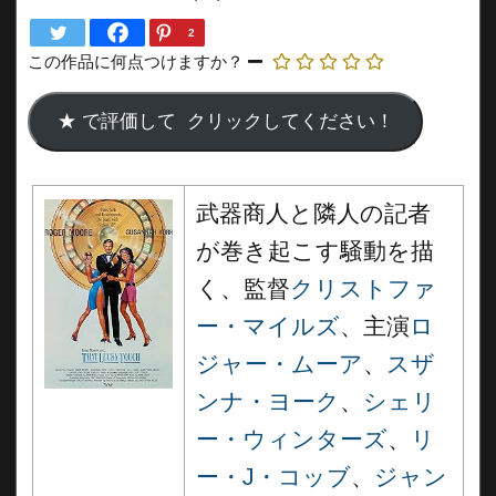
2
この作品に何点つけますか？
武器商人と隣人の記者
が巻き起こす騒動を描
く、監督
クリストファ
ー・マイルズ
、主演
ロ
ジャー・ムーア
、
スザ
ンナ・ヨーク
、
シェリ
ー・ウィンターズ
、
リ
ー・J・コッブ
、
ジャン