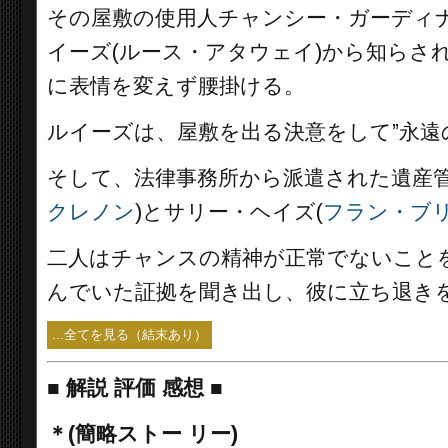
その屋敷の使用人チャンシー・ガーディナ
イーズ(ルース・アタウェイ)から知らさ
に表情を変えず腰掛ける。
ルイーズは、屋敷を出る決意をして”永遠
そして、法律事務所から派遣された遺産管
クレノン
)とサリー・ヘイズ(
フラン・ブ
二人はチャンスの精神が正常でないこと
んでいた証拠を聞き出し、彼に立ち退き
...全てを見る（結末あり）
■
解説 評価 感想 ■
＊(簡略ストー リー)