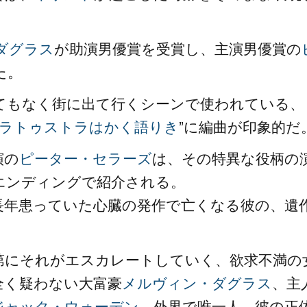
ダグラス
が助演男優賞を受賞し、主演男優賞の
た。
てもなく街に出て行くシーンで使われている、
ラトゥストラはかく語りき
”に編曲が印象的だ
演の
ピーター・セラーズ
は、その特異な役柄の
エンディングで紹介される。
長年患っていた心臓の発作で亡くなる彼の、遺
第にそれがエスカレートしていく、欲求不満の
全く疑わない大富豪
メルヴィン・ダグラス
、主
ジャック・ウォーデン
、外界で唯一人、彼の正