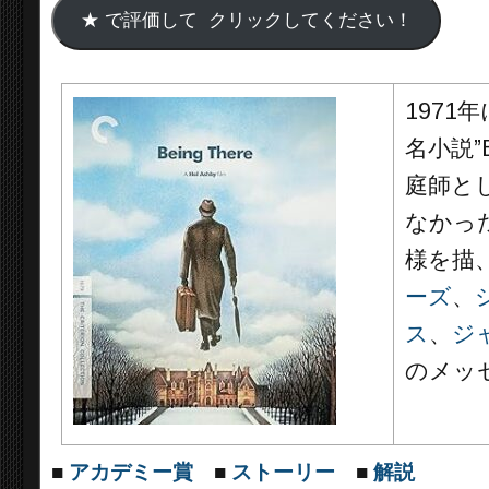
1971
年
名小説”B
庭師と
なかっ
様を描
ーズ
、
ス
、
ジ
のメッ
■
アカデミー賞
■
ストーリー
■
解説