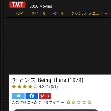
6056 Movies
TOP
タイトル
公開年
ジャンル
メニュー
チャンス Being There (1979)
4.22/5
(51)
2
この作品に何点つけますか？