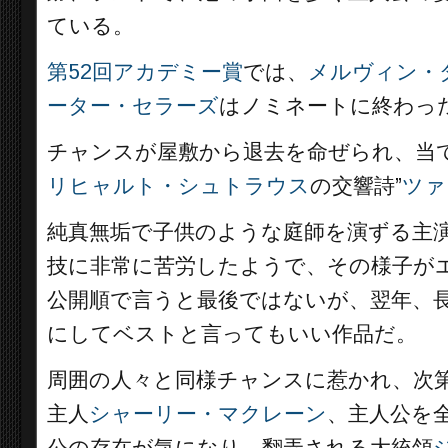
ている。
第52回アカデミー賞
では、
メルヴィン・
ーター・セラーズ
はノミネートに終わっ
チャンスが屋敷から退去を命ぜられ、当
リヒャルト・シュトラウス
の交響詩”
ツァ
純真無垢で子供のような庭師を演ずる主
技に非常に苦労したようで、その様子が
公開順で言うと最後ではないが、翌年、
にしてベストと言ってもいい作品だ。
周囲の人々と同様チャンスに惹かれ、次
主人
シャーリー・マクレーン
、主人公を
公の存在が気になり、翻弄される大統領