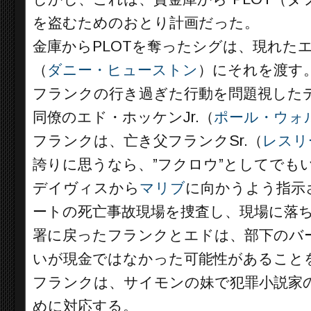
を盗むためのおとり計画だった。
金庫からPLOTを奪ったシグは、現れた
（
ダニー・ヒューストン
）にそれを渡す
フランクの行き過ぎた行動を問題視した
同僚のエド・ホッケンJr.（
ポール・ウォ
フランクは、亡き父フランクSr.（
レスリ
誇りに思うなら、”フクロウ”としてでも
デイヴィスから
マリブ
に向かうよう指示
ートの死亡事故現場を捜査し、現場に落
署に戻ったフランクとエドは、部下のバ
いが現金ではなかった可能性があること
フランクは、サイモンの妹で犯罪小説家
めに対応する。