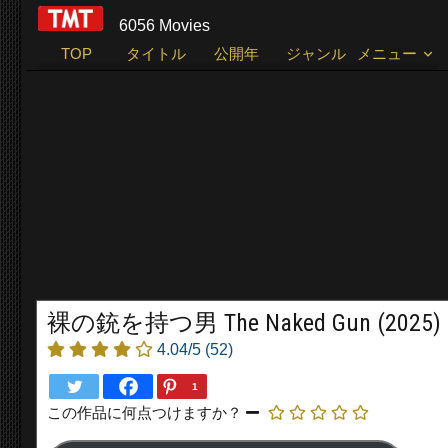
6056 Movies
TOP
タイトル
公開年
ジャンル
メニュー
裸の銃を持つ男 The Naked Gun (2025)
4.04/5
(52)
1
この作品に何点つけますか？