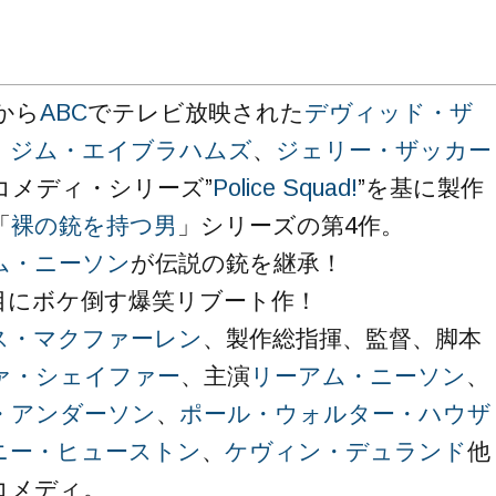
年から
ABC
でテレビ放映された
デヴィッド・ザ
、
ジム・エイブラハムズ
、
ジェリー・ザッカー
コメディ・シリーズ”
Police Squad!
”を基に製作
「
裸の銃を持つ男
」シリーズの第4作。
ム・ニーソン
が伝説の銃を継承！
目にボケ倒す爆笑リブート作！
ス・マクファーレン
、製作総指揮、監督、脚本
ァ・シェイファー
、主演
リーアム・ニーソン
、
・アンダーソン
、
ポール・ウォルター・ハウザ
ニー・ヒューストン
、
ケヴィン・デュランド
他
コメディ。