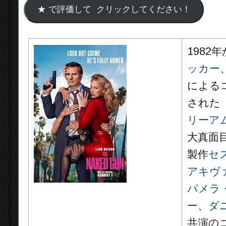
1982
ッカー
による
された
リーア
大真面
製作
セ
アキヴ
パメラ
ー
、
ダ
共演の