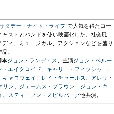
サタデー・ナイト・ライブ
”で人気を得たコー
キャストとバンドを使い映画化した、社会風
メディ、ミュージカル、アクションなどを盛り
作品。
脚本
ジョン・ランディス
、主演
ジョン・ベルー
ン・エイクロイド
、
キャリー・フィッシャー
、
・キャロウェイ
、
レイ・チャールズ
、
アレサ・
クリン
、
ジェームス・ブラウン
、
ジョン・キ
ィ
、
スティーブン・スピルバーグ
他共演。