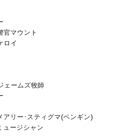
ー
警官マウント
ケロイ
ジェームズ牧師
ー
アリー･スティグマ(ペンギン)
ミュージシャン