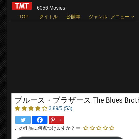
6056 Movies
TOP
タイトル
公開年
ジャンル
メニュー
ブルース・ブラザース The Blues Brother
3.89/5
(53)
2
この作品に何点つけますか？