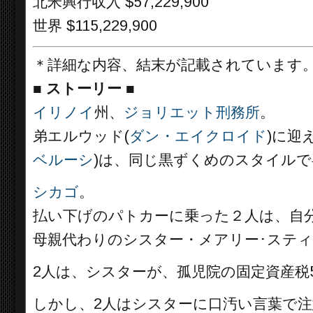
北米興行収入 $57,229,900
世界 $115,229,900
＊詳細な内容、結末が記載されています
■
ストーリー ■
イリノイ
州、
ジョリエット刑務所
。
弟エルウッド(
ダン・エイクロイド
)に迎
ベルーシ
)は、同じ黒ずくめのスタイル
シカゴ
。
払い下げのパトカーに乗った２人は、自
母親代わりのシスター・メアリー･スティ
2人は、シスターが、孤児院の固定資産税
しかし、2人はシスターに口汚い言葉で注