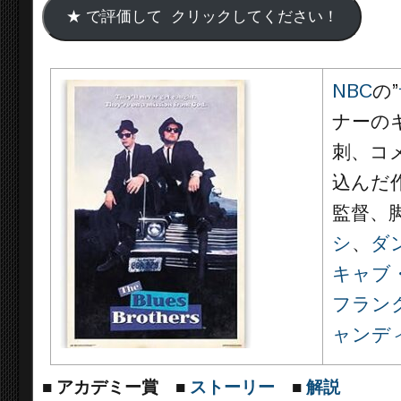
NBC
の”
ナーの
刺、コ
込んだ
監督、
シ
、
ダ
キャブ
フラン
ャンデ
■
アカデミー賞
■
ストーリー
■
解説