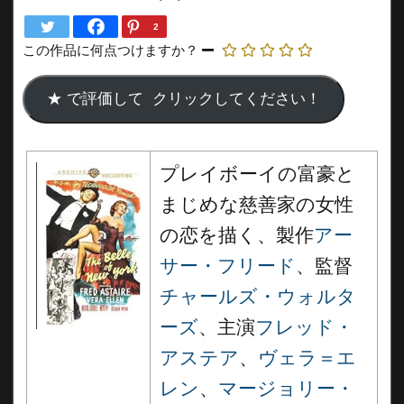
2
この作品に何点つけますか？
プレイボーイの富豪と
まじめな慈善家の女性
の恋を描く、製作
アー
サー・フリード
、監督
チャールズ・ウォルタ
ーズ
、主演
フレッド・
アステア
、
ヴェラ＝エ
レン
、
マージョリー・