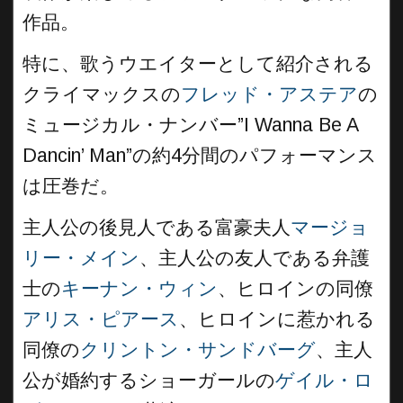
作品。
特に、歌うウエイターとして紹介される
クライマックスの
フレッド・アステア
の
ミュージカル・ナンバー”I Wanna Be A
Dancin’ Man”の約4分間のパフォーマンス
は圧巻だ。
主人公の後見人である富豪夫人
マージョ
リー・メイン
、主人公の友人である弁護
士の
キーナン・ウィン
、ヒロインの同僚
アリス・ピアース
、ヒロインに惹かれる
同僚の
クリントン・サンドバーグ
、主人
公が婚約するショーガールの
ゲイル・ロ