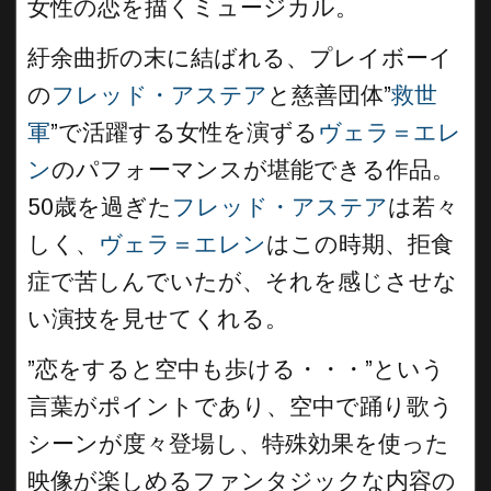
女性の恋を描くミュージカル。
紆余曲折の末に結ばれる、プレイボーイ
の
フレッド・アステア
と慈善団体”
救世
軍
”で活躍する女性を演ずる
ヴェラ＝エレ
ン
のパフォーマンスが堪能できる作品。
50歳を過ぎた
フレッド・アステア
は若々
しく、
ヴェラ＝エレン
はこの時期、拒食
症で苦しんでいたが、それを感じさせな
い演技を見せてくれる。
”恋をすると空中も歩ける・・・”という
言葉がポイントであり、空中で踊り歌う
シーンが度々登場し、特殊効果を使った
映像が楽しめるファンタジックな内容の