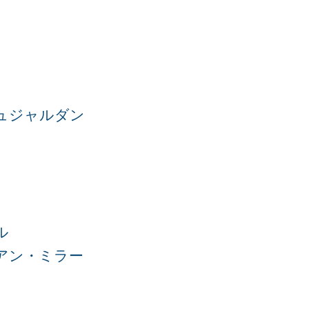
ュジャルダン
ル
アン・ミラー