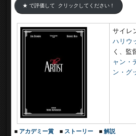
サイレ
ハリウ
く、
監
ャン・
ン・グ
■
アカデミー賞
■
ストーリー
■
解説