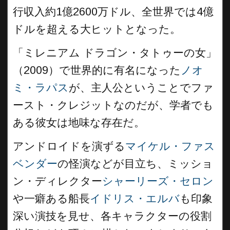
行収入約1億2600万ドル、全世界では4億
ドルを超える大ヒットとなった。
「ミレニアム ドラゴン・タトゥーの女」
（2009）で世界的に有名になった
ノオ
ミ・ラパス
が、主人公ということでファ
ースト・クレジットなのだが、学者でも
ある彼女は地味な存在だ。
アンドロイドを演ずる
マイケル・ファス
ベンダー
の怪演などが目立ち、ミッショ
ン・ディレクター
シャーリーズ・セロン
や一癖ある船長
イドリス・エルバ
も印象
深い演技を見せ、各キャラクターの役割