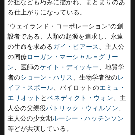
分担なども巧みに描かれ、まとまりのあ
る仕上がりになっている。
”ウェイランド・コーポレーション”の創
設者である、人類の起源を追求し、永遠
の生命を求める
ガイ・ピアース
、主人公
の同僚
ローガン・マーシャル＝グリー
ン
、医師の
ケイト・ディッキー
、地質学
者の
ショーン・ハリス
、生物学者役の
レ
イフ・スポール
、パイロットの
エミュ・
エリオット
と
ベネディクト・ウォン
、主
人公の父親役
パトリック・ウィルソン
、
主人公の少女期
ルーシー・ハッチンソン
等どが共演している。