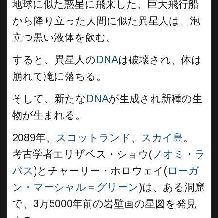
地球に似た惑星に飛来した、巨大飛行船
から降り立った人間に似た異星人は、泡
立つ黒い液体を飲む。
すると、異星人の
DNA
は破壊され、体は
崩れて滝に落ちる。
そして、新たな
DNA
が生成され新種の生
物が生まれる。
2089年、
スコットランド
、
スカイ島
。
考古学者エリザベス・ショウ(
ノオミ・ラ
パス
)とチャーリー・ホロウェイ(
ローガ
ン・マーシャル＝グリーン
)は、ある洞窟
で、3万5000年前の岩壁画の星図を発見