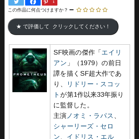
1
この作品に何点つけますか？
SF映画の傑作「
エイリ
アン
」（1979）の前日
譚を描くSF超大作であ
り、
リドリー・スコッ
ト
が第1作以来33年振り
に監督した。
主演
ノオミ・ラパス
、
シャーリーズ・セロ
ン
、
イドリス・エル