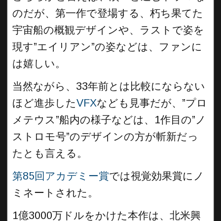
のだが、第一作で登場する、朽ち果てた
宇宙船の概観デザインや、ラストで姿を
現す”エイリアン”の姿などは、ファンに
は嬉しい。
当然ながら、33年前とは比較にならない
ほど進歩した
VFX
なども見事だが、”プロ
メテウス”船内の様子などは、1作目の”ノ
ストロモ号”のデザインの方が斬新だっ
たとも言える。
第85回アカデミー賞
では視覚効果賞にノ
ミネートされた。
1億3000万ドルをかけた本作は、北米興