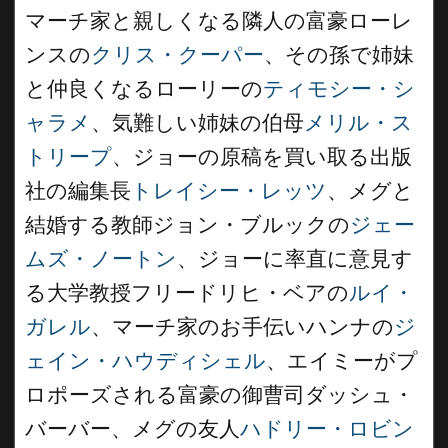
マーチ家と親しくなる隣人の富豪ローレ
ンスの
クリス・クーパー
、その孫で姉妹
と仲良くなるローリーの
ティモシー・シ
ャラメ
、気難しい姉妹の伯母
メリル・ス
トリープ
、ジョーの原稿を買い取る出版
社の編集長
トレイシー・レッツ
、メグと
結婚する教師ジョン・ブルックの
ジェー
ムズ・ノートン
、ジョーに率直に意見す
る大学教授フリードリヒ・ベアの
ルイ・
ガレル
、マーチ家のお手伝いハンナの
ジ
ェイン・ハウディシェル
、エイミーがプ
ロポーズされる富豪の御曹司ダッシュ・
バーバー、メグの友人
ハドリー・ロビン