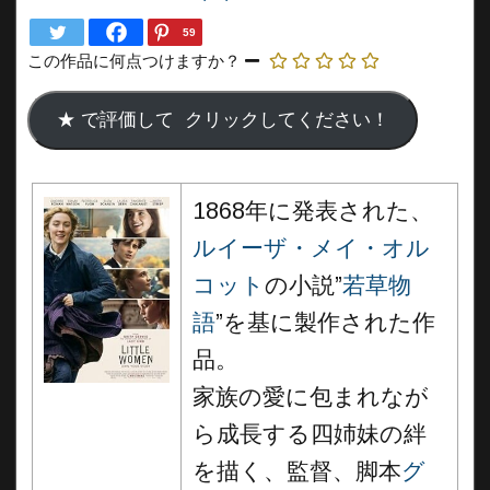
59
この作品に何点つけますか？
1868年に発表された、
ルイーザ・メイ・オル
コット
の小説”
若草物
語
”を基に製作された作
品。
家族の愛に包まれなが
ら成長する四姉妹の絆
を描く、監督、脚本
グ