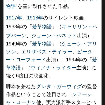
物語
”を基に製作された作品。
1917年
、
1918年
のサイレント映画、
1933年の「
若草物語
」（
キャサリン・ヘ
プバーン
、
ジョーン・ベネット
出演
）、
1949年の「
若草物語
」（
ジューン・アリ
ソン
、
エリザベス・テイラー
、
ピータ
ー・ローフォード
出演）、1994年の「
若
草物語
」（
ウィノナ・ライダー
主演）に
続く6度目の映画化。
脚本を兼ねた
グレタ・ガーウィグ
の監督
作品ということで注目され、
シアーシ
ャ・ローナン
他、実力派若手スターとベ