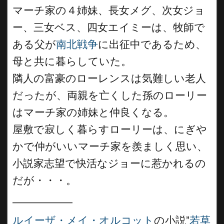
マーチ家の４姉妹、長女メグ、次女ジョ
ー、三女ベス、四女エイミーは、牧師で
ある父が
南北戦争
に出征中であるため、
母と共に暮らしていた。
隣人の富豪のローレンスは気難しい老人
だったが、両親を亡くした孫のローリー
はマーチ家の姉妹と仲良くなる。
屋敷で寂しく暮らすローリーは、にぎや
かで仲がいいマーチ家を羨ましく思い、
小説家志望で快活なジョーに惹かれるの
だが・・・。
__________
ルイーザ・メイ・オルコット
の小説”
若草