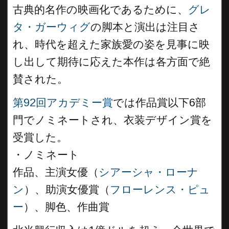
古典的名作の映画化であるために、
グレ
タ・ガーウィグ
の脚本と演出は注目さ
れ、時代を超えた家族愛の姿を見事に映
し出して期待に応えた本作は各方面で絶
賛された。
第92回アカデミー賞
では作品賞以下6部
門でノミネートされ、衣装デザイン賞を
受賞した。
・ノミネート
作品、主演女優（
シアーシャ・ローナ
ン
）、助演女優賞（
フローレンス・ピュ
ー
）、脚色、作曲賞