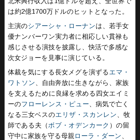
北米興行収入は1億ドルを超え、全世界で
は約2億1700万ドルのヒットとなった。
主演の
シアーシャ・ローナン
は、若手女
優ナンバーワン実力者に相応しい貫禄も
感じさせる演技を披露し、快活で多感な
次女ジョーを見事に演じている。
体裁を気にする長女メグを演ずる
エマ・
ワトソン
、自由奔放に生きながら、家族
を支えるために良縁を求める四女エイミ
ーの
フローレンス・ピュー
、病気で亡く
なる三女ベスの
エリザ・スカンレン
、牧
師である夫（
ボブ・オデンカーク
）の留
守中に家族を守る母親
ローラ・ダーン
、