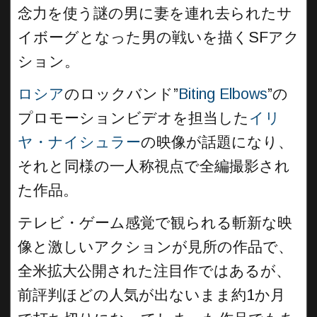
念力を使う謎の男に妻を連れ去られたサ
イボーグとなった男の戦いを描くSFアク
ション。
ロシア
のロックバンド”
Biting Elbows
”の
プロモーションビデオを担当した
イリ
ヤ・ナイシュラー
の映像が話題になり、
それと同様の一人称視点で全編撮影され
た作品。
テレビ・ゲーム感覚で観られる斬新な映
像と激しいアクションが見所の作品で、
全米拡大公開された注目作ではあるが、
前評判ほどの人気が出ないまま約1か月