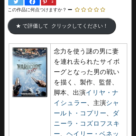
2
この作品に何点つけますか？
念力を使う謎の男に妻
を連れ去られたサイボ
ーグとなった男の戦い
を描く、製作、監督、
脚本、出演
イリヤ・ナ
イシュラー
、主演
シャ
ールト・コプリー
、
ダ
ニーラ・コズロフスキ
ー
、
ヘイリー・ベネッ