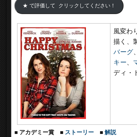
風変わ
描く、
バーグ
キー
、
ディ・
■
アカデミー賞
■
ストーリー
■
解説