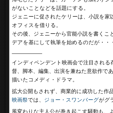
がないことなどを話題にする。
ジェニーに促されたケリーは、小説を家
オフィスを借りる。
その後、ジェニーから官能小説を書くこ
デアを基にして執筆を始めるのだが・・
__________
インディペンデント映画会で注目される
督、脚本、編集、出演を兼ねた意欲作で
描いたコメディ・ドラマ。
拡大公開もされず、商業的に成功した作
映画祭
では、
ジョー・スワンバーグ
がグ
風変わりな主人公が巻き起こす騒動も、