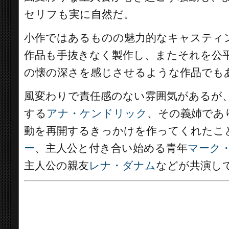
セリフも実に自然だ。
小作ではあるものの魅力的なキャスティ
作品も手抜きなく製作し、またそれを公
の懐の深さを感じさせるような作品でも
風変わりで責任感のない雰囲気があるが
する
アナ・ケンドリック
、その義姉であ
動を再開するきっかけを作ってくれたこ
ー
、主人公と付き合い始める青年
マーク
主人公の親友
レナ・ダナム
などが共演し