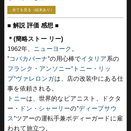
...全てを見る（結末あり）
■
解説 評価 感想
■
＊(簡略ストー リー)
1962年、
ニューヨーク
。
”
コパカバーナ
”の用心棒で
イタリア
系の
フランク・アンソニー”トニー・リッ
プ”ヴァレロンガ
は、店の改装中にある仕
事を依頼される。
トニー
は、世界的なピアニスト、ドクタ
ー・
ドン・シャーリー
の”
ディープサウ
ス
”ツアーの運転手兼ボディーガードに雇
われて旅立つ。