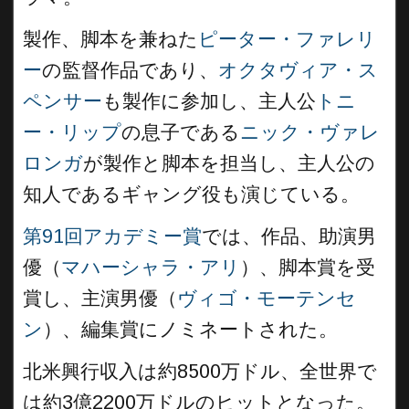
製作、脚本を兼ねた
ピーター・ファレリ
ー
の監督作品であり、
オクタヴィア・ス
ペンサー
も製作に参加し、主人公
トニ
ー・リップ
の息子である
ニック・ヴァレ
ロンガ
が製作と脚本を担当し、主人公の
知人であるギャング役も演じている。
第91回アカデミー賞
では、作品、助演男
優（
マハーシャラ・アリ
）、脚本賞を受
賞し、主演男優（
ヴィゴ・モーテンセ
ン
）、編集賞にノミネートされた。
北米興行収入は約8500万ドル、全世界で
は約3億2200万ドルのヒットとなった。