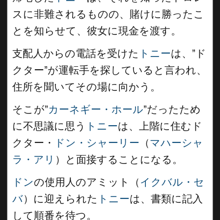
スに非難されるものの、賭けに勝ったこ
とを知らせて、彼女に現金を渡す。
支配人からの電話を受けた
トニー
は、”ド
クター”が運転手を探していると言われ、
住所を聞いてその場に向かう。
そこが”
カーネギー・ホール
”だったため
に不思議に思う
トニー
は、上階に住むド
クター・
ドン・シャーリー
（
マハーシャ
ラ・アリ
）と面接することになる。
ドン
の使用人のアミット（
イクバル・セ
バ
）に迎えられた
トニー
は、書類に記入
して順番を待つ。