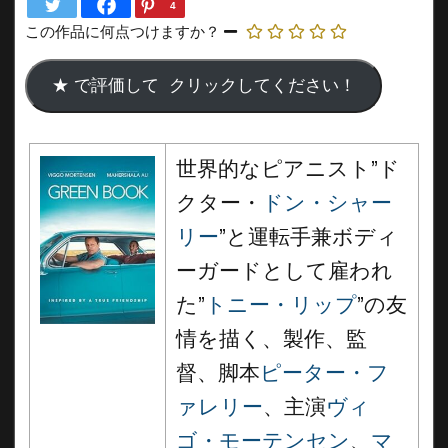
4
この作品に何点つけますか？
世界的なピアニスト”ド
クター・
ドン・シャー
リー
”と運転手兼ボディ
ーガードとして雇われ
た”
トニー・リップ
”の友
情を描く、製作、監
督、脚本
ピーター・フ
ァレリー
、主演
ヴィ
ゴ・モーテンセン
、
マ