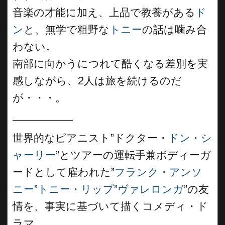
音楽の才能に加え、上品で教養がある
ド
ン
と、無学で粗野な
トニー
の話は噛み合
わない。
南部に向かうにつれて酷くなる差別を実
感しながら、2人は旅を続けるのだ
が・・・。
__________
世界的なピアニスト”ドクター・
ドン・シ
ャーリー
”とツアーの運転手兼ボディーガ
ードとして雇われた”
フランク・アンソ
ニー”トニー・リップ”ヴァレロンガ
”の友
情を、事実に基づいて描くコメディ・ド
ラマ。