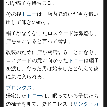
切な帽子を持ち去る。
その後
トニー
は、店内で騒いだ男を追い
出して叩きのめす。
帽子がなくなったロスクードは激怒し、
店を灰にすると言って脅す。
改装のために店が閉店することになり、
ロスクードの元に向かった
トニー
は帽子
を渡し、奪った男は始末したと伝えて彼
に気に入られる。
ブロンクス
。
帰宅した
トニー
は、眠っている子供たち
の様子を見て、妻ドロレス（
リンダ・カ