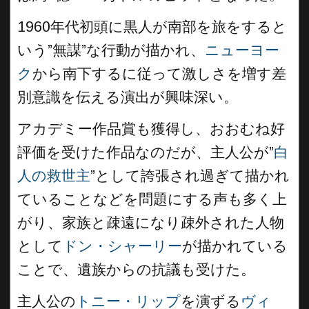
1960年代初頭に黒人が南部を旅をすると
いう”無謀”な行動が描かれ、
ニューヨー
ク
から南下するに従って激しさを増す差
別意識を伝える演出が興味深い。
アカデミー作品賞も獲得し、おおむね好
評価を受けた作品なのだが、主人公が”
白
人の救世主
”として誇張され過ぎて描かれ
ていることなどを問題にする声も多く上
がり、家族と疎遠になり疎外された人物
として
ドン・シャーリー
が描かれている
ことで、遺族からの抗議も受けた。
主人公の
トニー・リップ
を演ずる
ヴィ