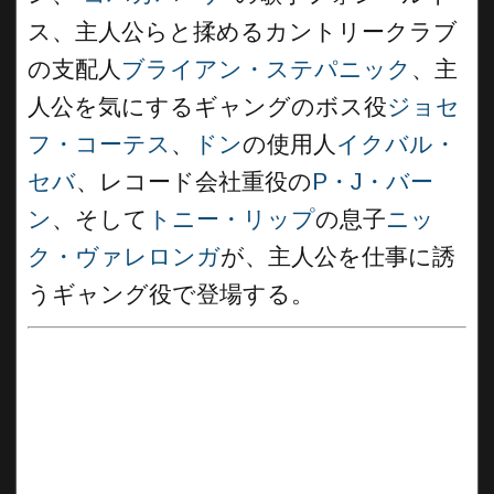
ス、主人公らと揉めるカントリークラブ
の支配人
ブライアン・ステパニック
、主
人公を気にするギャングのボス役
ジョセ
フ・コーテス
、
ドン
の使用人
イクバル・
セバ
、レコード会社重役の
P・J・バー
ン
、そして
トニー・リップ
の息子
ニッ
ク・ヴァレロンガ
が、主人公を仕事に誘
うギャング役で登場する。