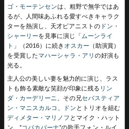
ゴ・モーテンセン
は、粗野で無学ではあ
るが、人間味あふれる愛すべきキャラク
ターを熱演し、天才ピアニストの
ドン・
シャーリー
を見事に演じ「
ムーンライ
ト
」（2016）に続き
オスカー
（助演賞）
を受賞した
マハーシャラ・アリ
の好演も
光る。
主人公の美しい妻を魅力的に演じ、ラス
トも飾る素敵な笑顔が印象に残る
リン
ダ・カーデリーニ
、その兄
セバスティア
ン・マニスカルコ
、
ドン
とトリオを組む
ディメター・マリノフ
とマイク・ハット
ン、”
コパカバーナ
”の歌手フォン・ルイ