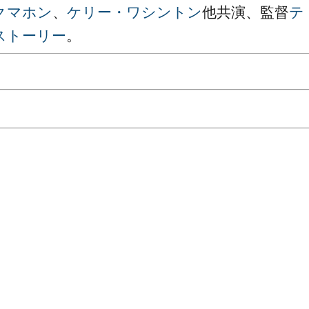
クマホン
、
ケリー・ワシントン
他共演、監督
テ
ストーリー
。