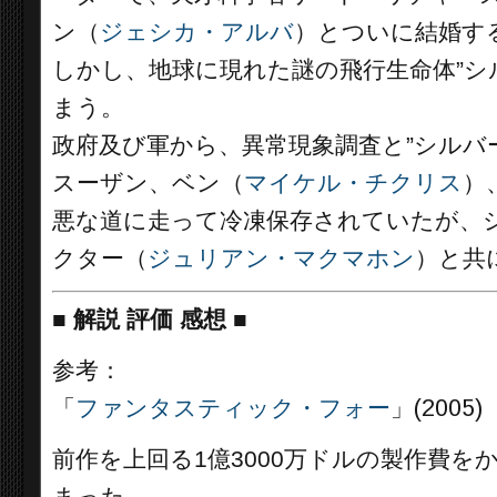
ン（
ジェシカ・アルバ
）とついに結婚す
しかし、地球に現れた謎の飛行生命体”シ
まう。
政府及び軍から、異常現象調査と”シルバ
スーザン、ベン（
マイケル・チクリス
）
悪な道に走って冷凍保存されていたが、
クター（
ジュリアン・マクマホン
）と共
■
解説 評価 感想 ■
参考：
「
ファンタスティック・フォー
」(2005)
前作を上回る1億3000万ドルの製作費を