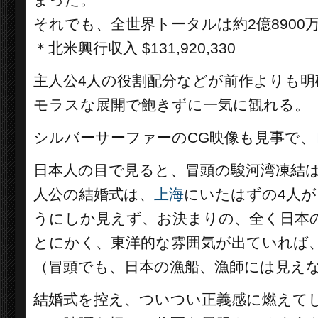
まった。
それでも、全世界トータルは約2億890
＊
北米興行収入 $131,920,330
主人公4人の役割配分などが前作よりも
モラスな展開で飽きずに一気に観れる。
シルバーサーファーのCG映像も見事で、
日本人の目で見ると、冒頭の駿河湾凍結
人公の結婚式は、
上海
にいたはずの4人
うにしか見えず、お決まりの、全く日本
とにかく、東洋的な雰囲気が出ていれば
（冒頭でも、日本の漁船、漁師には見え
結婚式を控え、ついつい正義感に燃えて