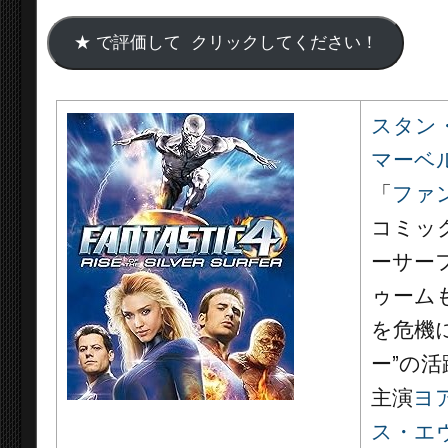
スタン
マーベ
「
ファ
コミッ
ーサー
ゥーム
を危機
ー”の
主演
ヨ
ス・エ