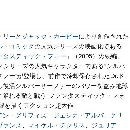
・リー
と
ジャック・カービー
により創作された
ル・コミック
の人気シリーズの映画化である
ンタスティック・フォー
」（2005）の続編。
クシリーズの人気キャラクターである”シルバ
ファー”が登場し、前作で冷却保存されたDr.ド
も復活シルバーサーファーのパワーを盗み地球
に陥れる敵と戦う”ファンタスティック・フォ
活躍を描くアクション超大作。
アン・グリフィズ
、
ジェシカ・アルバ
、
クリ
ヴァンス
、
マイケル・チクリス
、
ジュリア