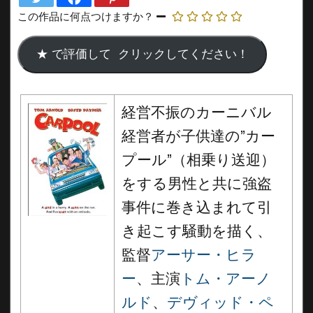
この作品に何点つけますか？
経営不振のカーニバル
経営者が子供達の”カー
プール”（相乗り送迎）
をする男性と共に強盗
事件に巻き込まれて引
き起こす騒動を描く、
監督
アーサー・ヒラ
ー
、主演
トム・アーノ
ルド
、
デヴィッド・ペ