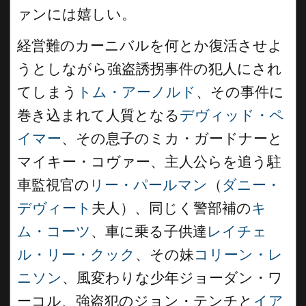
ァンには嬉しい。
経営難のカーニバルを何とか復活させよ
うとしながら強盗誘拐事件の犯人にされ
てしまう
トム・アーノルド
、その事件に
巻き込まれて人質となる
デヴィッド・ペ
イマー
、その息子のミカ・ガードナーと
マイキー・コヴァー、主人公らを追う駐
車監視官の
リー・パールマン
（
ダニー・
デヴィート
夫人）、同じく警部補の
キ
ム・コーツ
、車に乗る子供達
レイチェ
ル・リー・クック
、その妹
コリーン・レ
ニソン
、風変わりな少年ジョーダン・ワ
ーコル、強盗犯のジョン・テンチと
イア