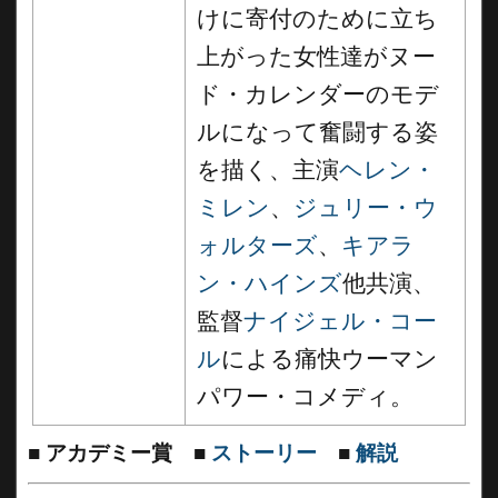
けに寄付のために立ち
上がった女性達がヌー
ド・カレンダーのモデ
ルになって奮闘する姿
を描く、主演
ヘレン・
ミレン
、
ジュリー・ウ
ォルターズ
、
キアラ
ン・ハインズ
他共演、
監督
ナイジェル・コー
ル
による痛快ウーマン
パワー・コメディ。
■
アカデミー賞
■
ストーリー
■
解説