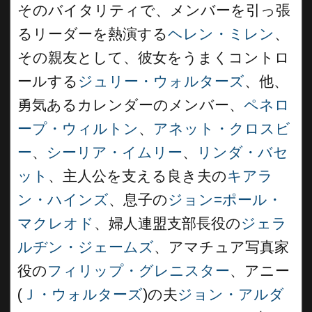
そのバイタリティで、メンバーを引っ張
るリーダーを熱演する
ヘレン・ミレン
、
その親友として、彼女をうまくコントロ
ールする
ジュリー・ウォルターズ
、他、
勇気あるカレンダーのメンバー、
ペネロ
ープ・ウィルトン
、
アネット・クロスビ
ー
、
シーリア・イムリー
、
リンダ・バセ
ット
、主人公を支える良き夫の
キアラ
ン・ハインズ
、息子の
ジョン=ポール・
マクレオド
、婦人連盟支部長役の
ジェラ
ルヂン・ジェームズ
、アマチュア写真家
役の
フィリップ・グレニスター
、アニー
(
Ｊ・ウォルターズ
)の夫
ジョン・アルダ