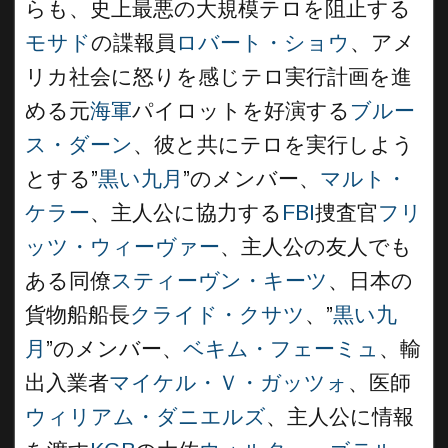
らも、史上最悪の大規模テロを阻止する
モサド
の諜報員
ロバート・ショウ
、アメ
リカ社会に怒りを感じテロ実行計画を進
める元
海軍
パイロットを好演する
ブルー
ス・ダーン
、彼と共にテロを実行しよう
とする”
黒い九月
”のメンバー、
マルト・
ケラー
、主人公に協力する
FBI
捜査官
フリ
ッツ・ウィーヴァー
、主人公の友人でも
ある同僚
スティーヴン・キーツ
、日本の
貨物船船長
クライド・クサツ
、”
黒い九
月
”のメンバー、
ベキム・フェーミュ
、輸
出入業者
マイケル・Ｖ・ガッツォ
、医師
ウィリアム・ダニエルズ
、主人公に情報