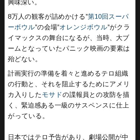
興味深い。
8万人の観客が詰めかける”
第10回スーパ
ーボウル
”の会場”
オレンジボウル
”がクラ
イマックスの舞台になるが、当時、大ブ
ームとなっていたパニック映画の要素は
殆どない。
計画実行の準備を着々と進めるテロ組織
の行動と、それを阻止するためにアメリ
カ入りした
モサド
の諜報員との攻防を描
く、緊迫感ある一級のサスペンスに仕上
がっている。
日本ではテロ予告があり、劇場公開が中