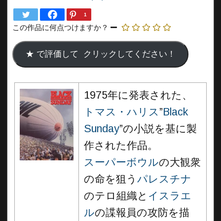
1
この作品に何点つけますか？
1975年に発表された、
トマス・ハリス
”
Black
Sunday
”の小説を基に製
作された作品。
スーパーボウル
の大観衆
の命を狙う
パレスチナ
のテロ組織と
イスラエ
ル
の諜報員の攻防を描