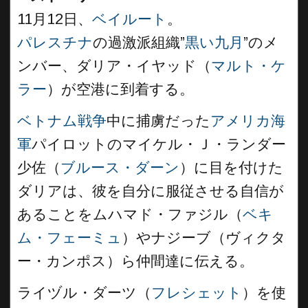
11月12日、
ベイルート
。
パレスチナ
の過激派組織”
黒い九月
”のメ
ンバー、ダリア・イヤッド（
マルト・ケ
ラー
）が空港に到着する。
ベトナム戦争
中に捕虜だった
アメリカ海
軍
パイロットのマイケル・Ｊ・ランダー
少佐（
ブルース・ダーン
）に目を付けた
ダリアは、彼を自分に服従させる自信が
あることをムハマド・ファジル（
ベキ
ム・フェーミュ
）やナジーブ（ヴィクタ
ー・カンポス）ら仲間達に伝える。
ライヅル・ダーツ（
フレシェット
）を使