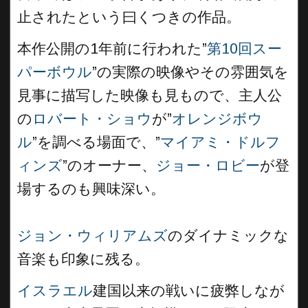
止されたという曰くつきの作品。
本作公開の1年前に行われた”
第10回スー
パーボウル
”の実際の映像やその雰囲気を
見事に描写した映像も見もので、主人公
の
ロバート・ショウ
が”
オレンジボウ
ル
”を調べる場面で、”
マイアミ・ドルフ
ィンズ
”のオーナー、
ジョー・ロビー
が登
場するのも興味深い。
ジョン・ウィリアムズ
のダイナミックな
音楽も印象に残る。
イスラエル
建国以来の戦いに疲弊しなが