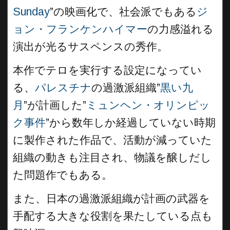
Sunday
”の映画化で、社会派でもある
ジ
ョン・フランケンハイマー
の力感溢れる
演出が光るサスペンスの秀作。
本作でテロを実行する設定になってい
る、
パレスチナ
の過激派組織”
黒い九
月
”が計画した”
ミュンヘン・オリンピッ
ク事件
”から数年しか経過していない時期
に製作された作品で、活動が減っていた
組織の動きも注目され、物議を醸しだし
た問題作でもある。
また、日本の過激派組織が計画の武器を
手配する大きな役割を果たしている点も