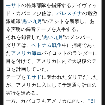
モサド
の特殊部隊を指揮するデイヴィッ
ド・カバコフ少佐は、
パレスチナ
の過激
派組織”
黒い九月
”のアジトを襲撃し、あ
る声明の録音テープを入手する。
それを録音した”
黒い九月
”のメンバー、
ダリアは、
ベトナム戦争
中に捕虜であっ
た
アメリカ海軍
パイロットのランダーに
目を付けて、アメリカ国内で大規模のテ
ロを計画していた。
テープを
モサド
に奪われたダリアだった
が、アメリカに入国して予定通り計画の
実行を進める。
一方、カバコフもアメリカに向い、
FBI