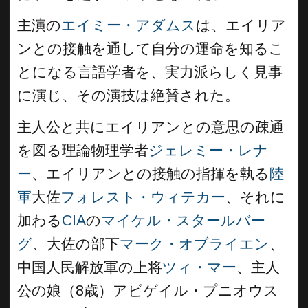
主演の
エイミー・アダムス
は、エイリア
ンとの接触を通して自分の運命を知るこ
とになる言語学者を、実力派らしく見事
に演じ、その演技は絶賛された。
主人公と共にエイリアンとの意思の疎通
を図る理論物理学者
ジェレミー・レナ
ー
、エイリアンとの接触の指揮を執る
陸
軍
大佐
フォレスト・ウィテカー
、それに
加わる
CIA
の
マイケル・スタールバー
グ
、大佐の部下
マーク・オブライエン
、
中国人民解放軍の上将
ツィ・マー
、主人
公の娘（8歳）アビゲイル・プニオウス