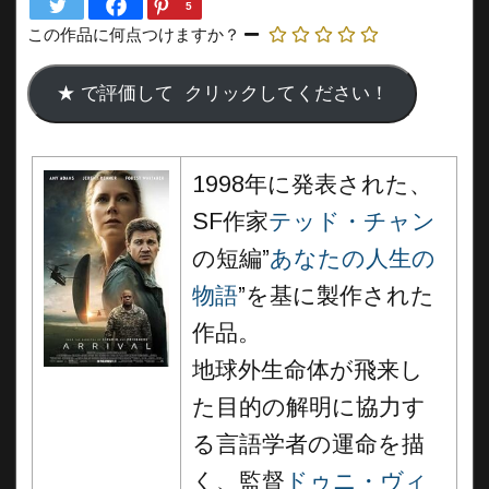
5
この作品に何点つけますか？
1998年に発表された、
SF作家
テッド・チャン
の短編”
あなたの人生の
物語
”を基に製作された
作品。
地球外生命体が飛来し
た目的の解明に協力す
る言語学者の運命を描
く、監督
ドゥニ・ヴィ