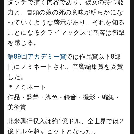
タッチで描く内容であり、彼女の持つ能
力と、冒頭の娘の死の意味が明らかにな
っていくような啓示があり、それを知る
ことになるクライマックスで観客は衝撃
を感じる。
第89回アカデミー賞
では作品賞以下8部
門にノミネートされ、音響編集賞を受賞
した。
＊ノミネート
作品・監督・脚色・録音・撮影・編集・
美術賞
北米興行収入は約1億ドル、全世界では2
億ドルを超すヒットとなった。