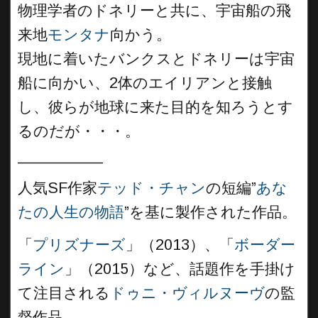
物理学者のドネリーと共に、宇宙船の飛
来地
モンタナ
向かう。
現地に着いたバンクスとドネリーは宇宙
船に向かい、2体のエイリアンと接触
し、彼らが地球に来た目的を知ろうとす
るのだが・・・。
__________
人気SF作家
テッド・チャン
の短編”
あな
たの人生の物語
”を基に製作された作品。
「
プリズナーズ
」（2013）、「
ボーダー
ライン
」（2015）など、話題作を手掛け
て注目される
ドゥニ・ヴィルヌーヴ
の監
督作品。