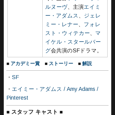
ルヌーヴ
、主演
エイミ
ー・アダムス
、
ジェレ
ミー・レナー
、
フォレ
スト・ウィテカー
、
マ
イケル・スタールバー
グ
会共演のSFドラマ。
■
アカデミー賞
■
ストーリー
■
解説
・
SF
・
エイミー・アダムス / Amy Adams /
Pinterest
■
スタッフ キャスト
■