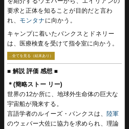
を紹介するウェバーから、エイリアンの
要求と正体を知ることが目的だと言わ
れ、
モンタナ
に向かう。
キャンプに着いたバンクスとドネリー
は、医療検査を受けて指令室に向かう。
...全てを見る（結末あり）
■
解説 評価 感想
■
＊(簡略ストー リー)
世界の12か所に、地球外生命体の巨大な
宇宙船が飛来する。
言語学者のルイーズ・バンクスは、
陸軍
のウェバー大佐に協力を求められ、理論