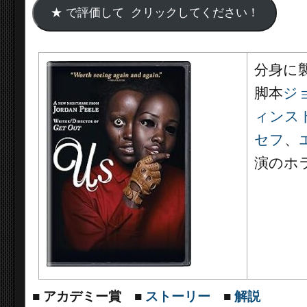
分身に
脚本
ジ
ィンス
セフ
、
演のホ
■
アカデミー賞
■
ストーリー
■
解説