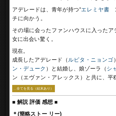
アデレードは、青年が持つ”
エレミヤ書
1
チに向かう。
その場に会ったファンハウスに入ったア
女に出会い驚く。
現在。
成長したアデレード（
ルピタ・ニョンゴ
ン・デューク
）と結婚し、娘ゾーラ（
シ
ン（エヴァン・アレックス）と共に、平
...全てを見る（結末あり）
■
解説 評価 感想
■
＊(簡略ストー リー)