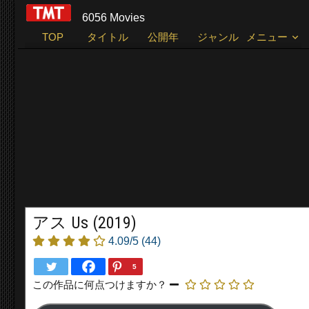
6056 Movies
TOP
タイトル
公開年
ジャンル
メニュー
アス Us (2019)
4.09/5
(44)
5
この作品に何点つけますか？