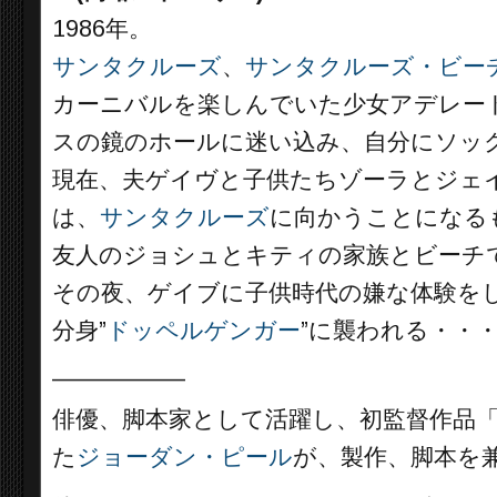
1986年。
サンタクルーズ
、
サンタクルーズ・ビー
カーニバルを楽しんでいた少女アデレー
スの鏡のホールに迷い込み、自分にソッ
現在、夫ゲイヴと子供たちゾーラとジェ
は、
サンタクルーズ
に向かうことになる
友人のジョシュとキティの家族とビーチ
その夜、ゲイブに子供時代の嫌な体験を
分身”
ドッペルゲンガー
”に襲われる・・
__________
俳優、脚本家として活躍し、初監督作品
た
ジョーダン・ピール
が、製作、脚本を