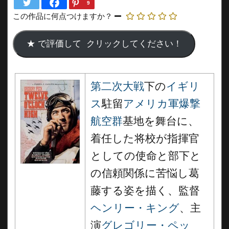
9
この作品に何点つけますか？
第二次大戦
下の
イギリ
ス
駐留
アメリカ軍爆撃
航空群
基地を舞台に、
着任した将校が指揮官
としての使命と部下と
の信頼関係に苦悩し葛
藤する姿を描く、監督
ヘンリー・キング
、主
演
グレゴリー・ペッ