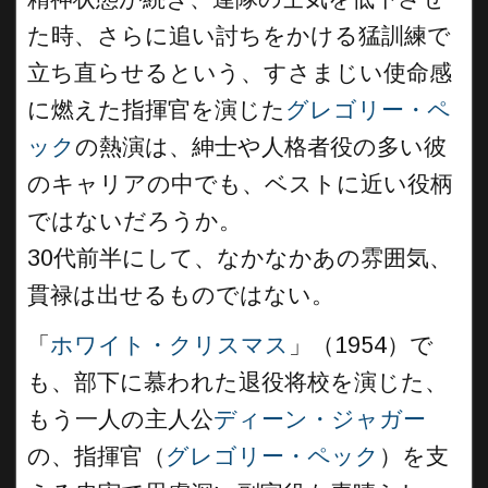
た時、さらに追い討ちをかける猛訓練で
立ち直らせるという、すさまじい使命感
に燃えた指揮官を演じた
グレゴリー・ペ
ック
の熱演は、紳士や人格者役の多い彼
のキャリアの中でも、ベストに近い役柄
ではないだろうか。
30代前半にして、なかなかあの雰囲気、
貫禄は出せるものではない。
「
ホワイト・クリスマス
」（1954）で
も、部下に慕われた退役将校を演じた、
もう一人の主人公
ディーン・ジャガー
の、指揮官（
グレゴリー・ペック
）を支