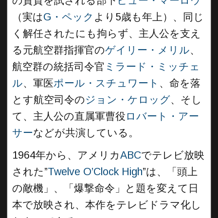
の資質を試される部下
ヒュー・マーロウ
（実は
G・ペック
より5歳も年上）、同じ
く解任されたにも拘らず、主人公を支え
る元航空群指揮官の
ゲイリー・メリル
、
航空群の統括司令官
ミラード・ミッチェ
ル
、軍医
ポール・スチュワート
、命を落
とす航空司令の
ジョン・ケロッグ
、そし
て、主人公の直属軍曹役
ロバート・アー
サー
などが共演している。
1964年から、アメリカ
ABC
でテレビ放映
された”
Twelve O’Clock High
”は、「頭上
の敵機」、「爆撃命令」と題を変えて日
本で放映され、本作をテレビドラマ化し