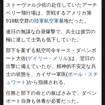
ストーヴァル少佐の赴任していたアーチ
ベリー飛行場は、苦戦するアメリカ第
918航空群の
陸軍航空軍
基地だった。
連日の無謀な白昼爆撃で、兵士は疲労の
極に達して士気も低下していた。
部下を案ずる航空司令キース・ダベンポ
ート大佐(
ゲイリー・メリル
)は、翌日の
出撃に備えていたが、精神的不安定な兵
士の状態を、カイザー軍医(
ポール・スチ
ュワート
)から指摘される。
任務と部下の命との板ばさみで、ダベン
ポート自身も休養が必要だった。