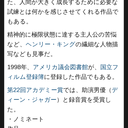
た、人間が大きく成長するために必要な
試練とは何かを感じさせてくれる作品で
もある。
精神的に極限状態に達する主人公の苦悩
など、
ヘンリー・キング
の繊細な人物描
写なども見事だ。
1998年、
アメリカ議会図書館
が、
国立フ
ィルム登録簿
に登録した作品でもある。
第22回アカデミー賞
では、助演男優（
デ
ィーン・ジャガー
）と録音賞を受賞し
た。
・ノミネート