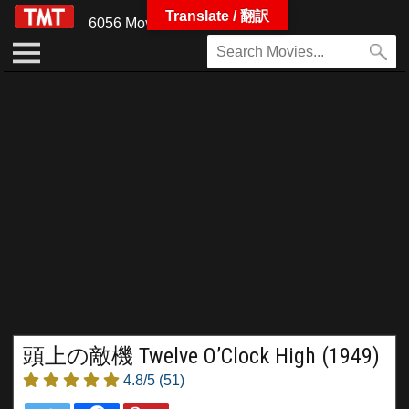
Translate / 翻訳
6056 Movies
頭上の敵機 Twelve O’Clock High (1949)
4.8/5
(51)