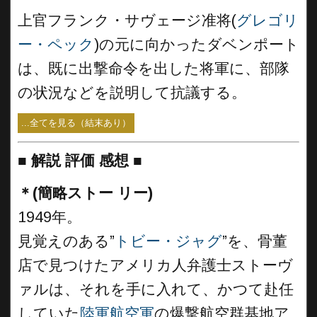
上官フランク・サヴェージ准将(
グレゴリ
ー・ペ
ック
)の元に向かったダベンポート
は、既に出撃命令を出した将軍に、部隊
の状況などを説明して抗議する。
...全てを見る（結末あり）
■
解説 評価 感想 ■
＊(簡略ストー リー)
1949年。
見覚えのある”
トビー・ジャグ
”を、骨董
店で見つけたアメリカ人弁護士ストーヴ
ァルは、それを手に入れて、かつて赴任
していた
陸軍航空軍
の爆撃航空群基地ア