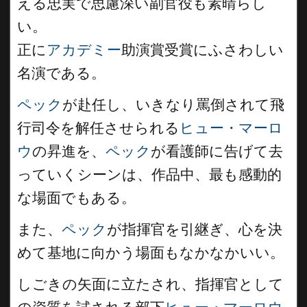
える忠実で思慮深い副官役も素晴らし
い。
正に
アカデミー
助演賞受賞にふさわしい
名演である。
ペック
が赴任し、いきなり罵倒されて飛
行司令を解任させられる
ヒュー・マーロ
ウ
の昇進を、
ペック
が看護師に告げて去
っていくシーンは、作品中、最も感動的
な場面でもある。
また、
ペック
が指揮官を引継ぎ、心を決
めて基地に向かう場面もなかなかいい。
しごきの矢面に立たされ、指揮官として