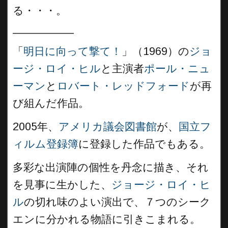
る・・・。
__________
「
明日に向って撃て！
」（1969）の
ジョ
ージ・ロイ・ヒル
と主演者
ポール・ニュ
ーマン
と
ロバート・レッドフォード
が再
び組んだ作品。
2005年、
アメリカ議会図書館
が、
国立フ
ィルム登録簿
に登録した作品でもある。
多彩な出演陣の個性を丹念に描き、それ
を見事に生かした、
ジョージ・ロイ・ヒ
ル
の切れ味のよい演出で、７つのシーク
エンに分かれる物語に引きこまれる。