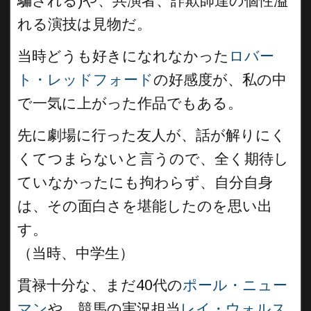
騙される)や、共演者、詐欺師達の個性溢
れる演技は見物だ。
当時どうも好きになれなかった
ロバー
ト・レッドフォード
の好感度が、私の中
で一気に上がった作品でもある。
先に劇場に行った友人が、話が解りにく
くてつまらないと言うので、全く期待し
ていなかったにも拘わらず、自分自身
は、その面白さを堪能したのを思い出
す。
（当時、中学生）
貫禄十分な、まだ40代の
ポール・ニュー
マン
や、競馬の実況担当
レイ・ウォルス