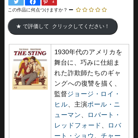
4
この作品に何点つけますか？
1930年代のアメリカを
舞台に、巧みに仕組ま
れた詐欺師たちのギャ
ングへの復讐を描く、
監督
ジョージ・ロイ・
ヒル
、主演
ポール・ニ
ューマン
、
ロバート・
レッドフォード
、
ロバ
ート・ショウ
、
チャー