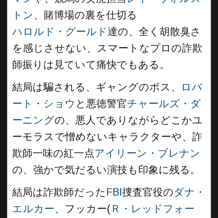
トン
、賭博場の裏を仕切る
ハロルド・グールド
達の、全く胡散臭さ
を感じさせない、スマートなプロの詐欺
師振りは見ていて痛快でもある。
結局は騙される、ギャングのボス、
ロバ
ート・ショウ
と悪徳警官
チャールズ・ダ
ーニング
の、悪人でありながらどこかユ
ーモラスで憎めないキャラクターや、詐
欺師一味の紅一点
アイリーン・ブレナン
の、強かで気だるい演技も印象に残る。
結局は詐欺師だった
FBI
捜査官役の
ダナ・
エルカー
、フッカー(
Ｒ・レッドフォー