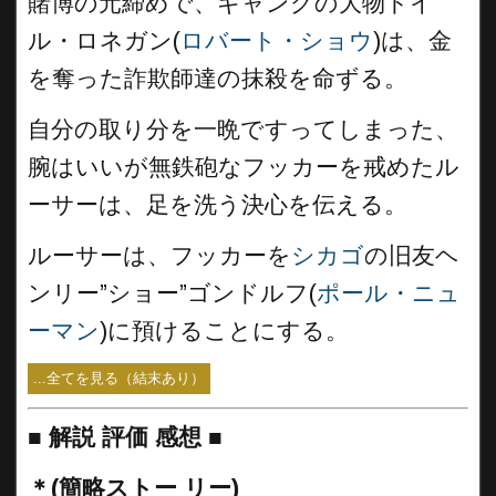
賭博の元締めで、ギャングの大物ドイ
ル・ロネガン(
ロバート・ショウ
)は、金
を奪った詐欺師達の抹殺を命ずる。
自分の取り分を一晩ですってしまった、
腕はいいが無鉄砲なフッカーを戒めたル
ーサーは、足を洗う決心を伝える。
ルーサーは、フッカーを
シカゴ
の旧友ヘ
ンリー”ショー”ゴンドルフ(
ポール・ニュ
ーマン
)に預けることにする。
...全てを見る（結末あり）
■
解説 評価 感想 ■
＊(簡略ストー リー)