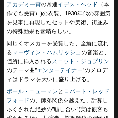
アカデミー賞
の常連
イデス・ヘッド
（本
作でも受賞）)の衣装、1930年代の雰囲気
を見事に再現したセットや美術、街並み
の特殊効果も素晴らしい。
同じくオスカーを受賞した、全編に流れ
る
マーヴィン・ハムリッシュ
の音楽と、
随所に挿入される
スコット・ジョプリン
のテーマ曲”
エンターテイナー
”のメロデ
ィはドラマを大いに盛り上げる。
ポール・ニューマン
と
ロバート・レッド
フォード
の、師弟関係を越えた、計算し
尽くされた絶妙の”騙し合い”(実は観客も