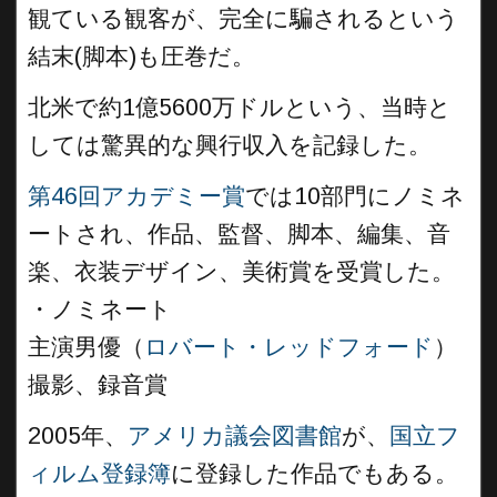
観ている観客が、完全に騙されるという
結末(脚本)も圧巻だ。
北米で約1億5600万ドルという、当時と
しては驚異的な興行収入を記録した。
第46回アカデミー賞
では10部門にノミネ
ートされ、作品、監督、脚本、編集、音
楽、衣装デザイン、美術賞を受賞した。
・ノミネート
主演男優（
ロバート・レッドフォード
）
撮影、録音賞
2005年、
アメリカ議会図書館
が、
国立フ
ィルム登録簿
に登録した作品でもある。