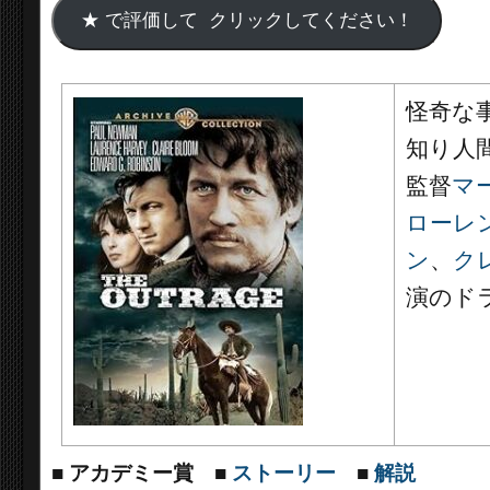
怪奇な
知り人
監督
マ
ローレ
ン
、
ク
演のド
■
アカデミー賞
■
ストーリー
■
解説