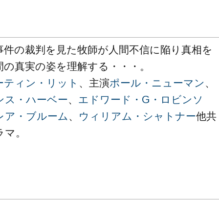
事件の裁判を見た牧師が人間不信に陥り真相を
間の真実の姿を理解する・・・。
ーティン・リット
、主演
ポール・ニューマン
、
ンス・ハーベー
、
エドワード・G・ロビンソ
レア・ブルーム
、
ウィリアム・シャトナー
他共
ラマ。