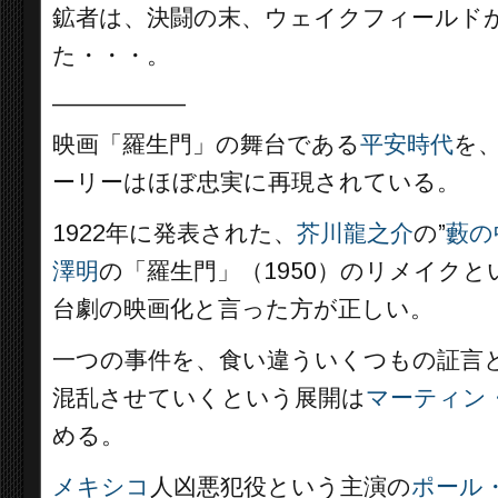
鉱者は、決闘の末、ウェイクフィールド
た・・・。
__________
映画「羅生門」の舞台である
平安時代
を
ーリーはほぼ忠実に再現されている。
1922年に発表された、
芥川龍之介
の”
藪の
澤明
の「羅生門」（1950）のリメイク
台劇の映画化と言った方が正しい。
一つの事件を、食い違ういくつもの証言
混乱させていくという展開は
マーティン
める。
メキシコ
人凶悪犯役という主演の
ポール