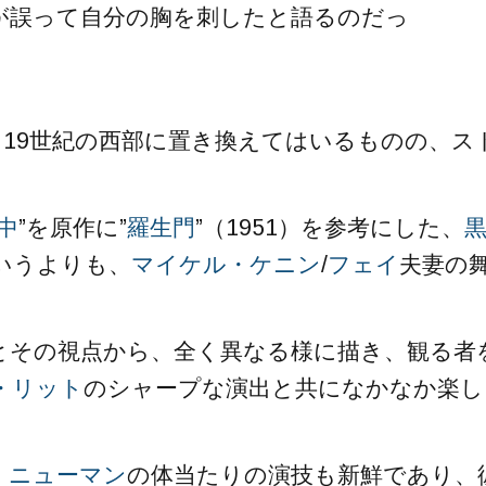
が誤って自分の胸を刺したと語るのだっ
、19世紀の西部に置き換えてはいるものの、ス
中
”を原作に”
羅生門
”（1951）を参考にした、
というよりも、
マイケル・ケニン
/
フェイ
夫妻の
とその視点から、全く異なる様に描き、観る者
・リット
のシャープな演出と共になかなか楽し
・ニューマン
の体当たりの演技も新鮮であり、