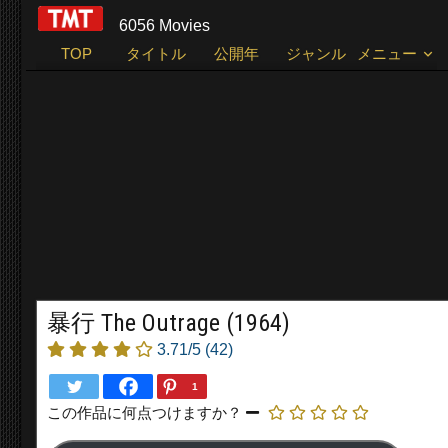
6056 Movies
TOP
タイトル
公開年
ジャンル
メニュー
暴行 The Outrage (1964)
3.71/5
(42)
1
この作品に何点つけますか？