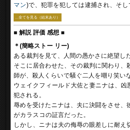
マン
)で、犯罪を犯しては逮捕され、そ
...全てを見る（結末あり）
■
解説 評価 感想 ■
＊(簡略ストー リー)
ある裁判を見て、人間の愚かさに絶望し
そこに居合わせた、その裁判に関わり、
師が、殺人くらいで騒ぐ二人を嘲り笑い
ウェイクフィールド大佐と妻ニナは、凶
犯される。
辱めを受けたニナは、夫に決闘をさせ、
がカラスコの証言だった。
しかし、ニナは夫の侮辱の眼差しに耐え