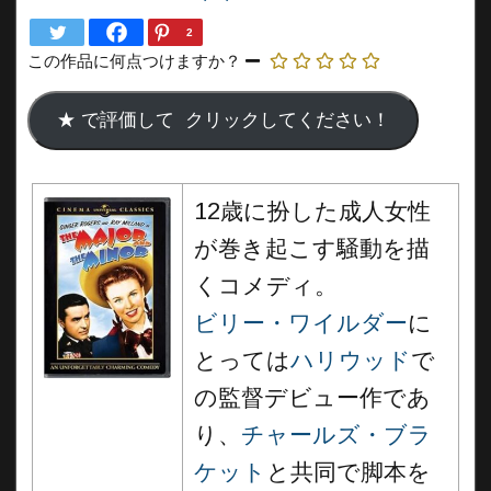
2
この作品に何点つけますか？
12歳に扮した成人女性
が巻き起こす騒動を描
くコメディ。
ビリー・ワイルダー
に
とっては
ハリウッド
で
の監督デビュー作であ
り、
チャールズ・ブラ
ケット
と共同で脚本を