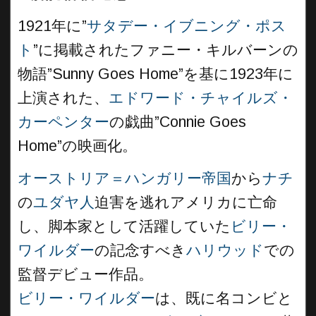
1921年に”
サタデー・イブニング・ポス
ト
”に掲載されたファニー・キルバーンの
物語”Sunny Goes Home”を基に1923年に
上演された、
エドワード・チャイルズ・
カーペンター
の戯曲”Connie Goes
Home”の映画化。
オーストリア＝ハンガリー帝国
から
ナチ
の
ユダヤ人
迫害を逃れアメリカに亡命
し、脚本家として活躍していた
ビリー・
ワイルダー
の記念すべき
ハリウッド
での
監督デビュー作品。
ビリー・ワイルダー
は、既に名コンビと