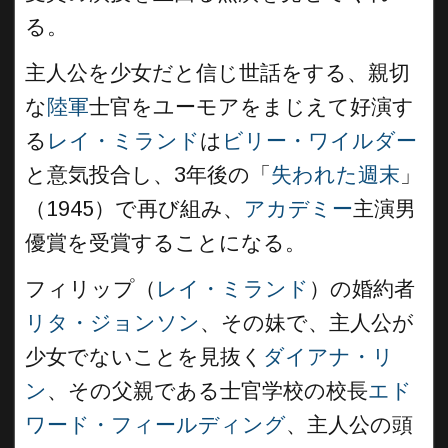
る。
主人公を少女だと信じ世話をする、親切
な
陸軍
士官をユーモアをまじえて好演す
る
レイ・ミランド
は
ビリー・ワイルダー
と意気投合し、3年後の「
失われた週末
」
（1945）で再び組み、
アカデミー
主演男
優賞を受賞することになる。
フィリップ（
レイ・ミランド
）の婚約者
リタ・ジョンソン
、その妹で、主人公が
少女でないことを見抜く
ダイアナ・リ
ン
、その父親である士官学校の校長
エド
ワード・フィールディング
、主人公の頭