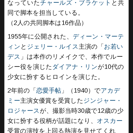
なっていた
チャールズ・ブラケット
と共
同で脚本を担当している。
（2人の共同脚本は16作品）
1955年に公開された、
ディーン・マーテ
ィン
と
ジェリー・ルイス
主演の「
お若い
デス
」は本作のリメイクで、本作でルー
シー役を演じた
ダイアナ・リン
が10代の
少女に扮するヒロインを演じた。
2年前の「
恋愛手帖
」（1940）で
アカデ
ミー
主演女優賞を受賞した
ジンジャー・
ロジャース
が、撮影当時30歳で12歳の少
女に扮する役柄が話題になり、
オスカー
受賞の演技を上回る熱演を見せてくれ