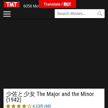
Translate / 翻訳
6056 Movies
少佐と少女 The Major and the Minor
(1942)
4.13/5
(48)