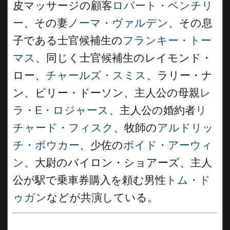
皮マッサージの顧客
ロバート・ベンチリ
ー
、その妻
ノーマ・ヴァルデン
、その息
子である士官候補生の
フランキー・トー
マス
、同じく士官候補生のレイモンド・
ロー、
チャールズ・スミス
、ラリー・ナ
ン、ビリー・ドーソン、主人公の母親
レ
ラ・E・ロジャース
、主人公の婚約者
リ
チャード・フィスク
、牧師の
アルドリッ
チ・ボウカー
、少佐の
ボイド・アーウィ
ン
、大尉のバイロン・ショアーズ、主人
公が駅で乗車券購入を頼む男性
トム・ド
ゥガン
などが共演している。